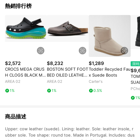
熱銷排行榜
$2,572
$8,232
$1,289
限時
CROCS MEGA CRUS
BOSTON SOFT FOOT
Toddler Recycled Fau
$9,
H CLOGS BLACK MU
BED OILED LEATHER I
x Suede Boots
TOM
LTI
RON GREY
AREA 02
AREA 02
Carter's
SUA
黑色
PCh
1%
1%
0.5%
1
商品描述
Upper: cow leather (suede). Lining: leather. Sole: leather insole, r
ubber sole. Toe shape: round toe. Made in Portugal. Includes: dus