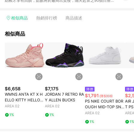
結帳才享有回饋，點數將於廠商出貨後，隔天起算之90個日曆天
陸續確認發送。 2.國際商家之商品金額及回饋點數依據將以商品
未稅價格為準。 3.國際商家之商品金額可能受匯率影響而有微幅
差異。 4.若於商家App下單，不符合LINE購物導購資格。 5.訂單
相似商品
熱銷排行榜
商品描述
超過6個月客訴案件不受理 6. 以下品牌不支援點數回饋：Adidas
/ Adidas Kids / New Balance / New Balance Kids / Nike /
相似商品
Nike Kids 換貨須知： 1. 請提交您的換貨要求並聯繫我們的客戶
服務團隊以預留您的交換商品。 2.預留完成後，將為您的換貨訂
單創建一個新的訂單編號。 3.請通知LINE您的新訂單編號。
4.LINE 將向 Mytheresa 提出交換訂單的返現請求。 5. 請按照
Mytheresa.com 上的換貨指南完成您的換貨。 6. 請等待驗證的
返現顯示在您的界面上，這可能需要幾個月，因為它需要進行手
動處理。
$6,658
$7,175
降價
降價
WMNS ANTA KT X H
JORDAN 7 RETRO RA
$1,791
$2,
(降$998)
ELLO KITTY HELLO-K
Y ALLEN BUCKS
PS NIKE COURT BOR
AIR 
ITTY
AREA 02
AREA 02
OUGH MID-TOP SNE
T PS
AKERS WHITE
AREA 02
AREA
1%
1%
1%
1