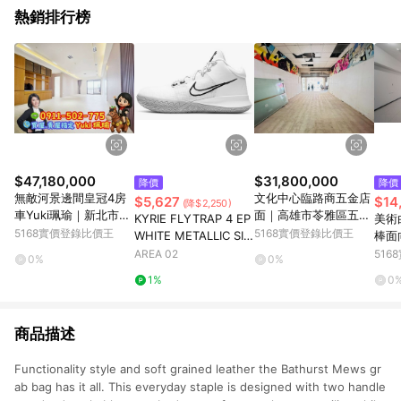
熱銷排行榜
$47,180,000
$31,800,000
降價
降價
無敵河景邊間皇冠4房
文化中心臨路商五金店
$5,627
$14
(降$2,250)
車Yuki珮瑜｜新北市板
面｜高雄市苓雅區五福
KYRIE FLYTRAP 4 EP
美術
橋區中山路二段
一路
5168實價登錄比價王
5168實價登錄比價王
WHITE METALLIC SIL
棒面
VER
雄市
AREA 02
51
0%
0%
1%
0
商品描述
Functionality style and soft grained leather the Bathurst Mews gr
ab bag has it all. This everyday staple is designed with two handle