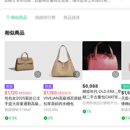
結帳才享有回饋，點數將於廠商出貨後，隔天起算之90個日曆天
陸續確認發送。 2.國際商家之商品金額及回饋點數依據將以商品
未稅價格為準。 3.國際商家之商品金額可能受匯率影響而有微幅
差異。 4.若於商家App下單，不符合LINE購物導購資格。
相似商品
熱銷排行榜
商品描述
相似商品
$6,988
降價
降價
限時
輝煌年代 OLD ERA _早
$1,120
$1,180
$1,5
(降$280)
(降$300)
期二手古董包CARTIER
包包女2025新款公文
VIVILIAN高級感百搭鎖
天藍
手提包
亞洲跨境設計購物平台
手提大容量通勤高級感
扣單肩斜跨水桶包
懷轉
Pinkoi
休閑時尚潮流百搭托特
色-A
東森購物 ETMall
VIVILIAN
蝦皮
1%
包
0.5%
3%
1