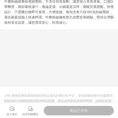
中農粉絲經典快煮細寬粉，不含任何添加劑，讓您安心享受美食。口感Q
彈爽滑，易於吸收湯汁，無論是湯、火鍋還是涼拌，都能完美搭配。快煮
設計，只需幾分鐘即可食用，方便快捷。每包含有六份180克的細寬粉，
適合家庭或個人快速料理。中農粉絲擁有悠久的歷史和經驗，堅持台灣製
造的安全品質，讓您買得安心，吃得放心。
LINE 購物是匯集購物情報與商品資訊的整合性平台，並依購物情報中的趨勢與
風格做合作網路商家的延伸商品推薦，商品資料更新會有時間差，請務必點擊
商品至各合作網路商家，確認現售價與購物條件，一切資訊以合作廠商網頁為
商品已停售
準。
加入筆記
設定到價通知