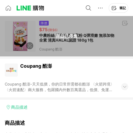
筆記
降價
$75
(降$6)
中農粉絲 經典快煮細寬粉 Q彈滑嫩 無添加物
商品已停售
全素 清真HALAL認證 180g 1包
Coupang 酷澎
Coupang 酷澎
Coupang 酷澎-天天低價，你的日常所需都在酷澎 〈火箭跨境〉
〈火箭速配〉兩大服務，包羅國內外數百萬選品，低價、免運，
隔日出貨直送到府。挑戰市場最低價，再享免運優惠，食品、保
健、美妝、母嬰、服飾等，快來選購。 WOW！會員 無條件免運
加入WOW會員告別湊免運，火箭速配、火箭跨境優質選品不限金
商品描述
額快速配送，想買就能買。
商品描述