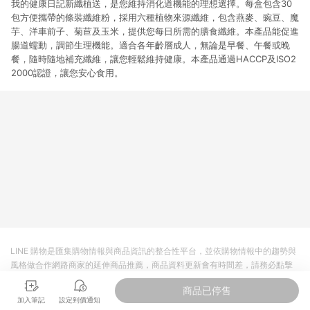
我的健康日記新纖植送，是您維持消化道機能的理想選擇。每盒包含30
包方便攜帶的條裝纖維粉，採用六種植物來源纖維，包含燕麥、豌豆、魔
芋、洋車前子、菊苣及玉米，提供您每日所需的膳食纖維。本產品能促進
腸道蠕動，調節生理機能。適合各年齡層成人，無論是早餐、午餐或晚
餐，隨時隨地補充纖維，讓您輕鬆維持健康。本產品通過HACCP及ISO2
2000認證，讓您安心食用。
LINE 購物是匯集購物情報與商品資訊的整合性平台，並依購物情報中的趨勢與
風格做合作網路商家的延伸商品推薦，商品資料更新會有時間差，請務必點擊
商品至各合作網路商家，確認現售價與購物條件，一切資訊以合作廠商網頁為
商品已停售
準。
加入筆記
設定到價通知