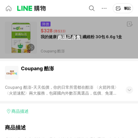
筆記
降價
$328
(降$33)
我的健康日記 新纖植送 纖維粉 30包 6.6g 1盒
商品已停售
Coupang 酷澎
Coupang 酷澎
Coupang 酷澎-天天低價，你的日常所需都在酷澎 〈火箭跨境〉
〈火箭速配〉兩大服務，包羅國內外數百萬選品，低價、免運，
隔日出貨直送到府。挑戰市場最低價，再享免運優惠，食品、保
健、美妝、母嬰、服飾等，快來選購。 WOW！會員 無條件免運
加入WOW會員告別湊免運，火箭速配、火箭跨境優質選品不限金
商品描述
額快速配送，想買就能買。
商品描述