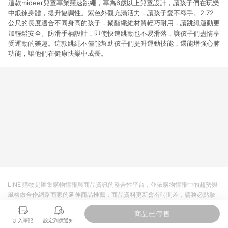
這款mideer兒童專業競速跳繩，專為6歲以上兒童設計，讓孩子們在玩樂
中鍛鍊身體，提升協調性。紫色外觀充滿活力，讓孩子愛不釋手。2.72
公尺的長度適合不同身高的孩子，聚酯纖維材質輕巧耐用，讓跳繩運動更
加輕鬆安全。防滑手柄設計，即使快速跳動也不易滑落，讓孩子們盡情享
受運動的樂趣。這款跳繩不僅能幫助孩子們提升運動技能，還能增強心肺
功能，讓他們在健康快樂中成長。
LINE 購物是匯集購物情報與商品資訊的整合性平台，並依購物情報中的趨勢與
風格做合作網路商家的延伸商品推薦，商品資料更新會有時間差，請務必點擊
商品至各合作網路商家，確認現售價與購物條件，一切資訊以合作廠商網頁為
商品已停售
準。
加入筆記
設定到價通知