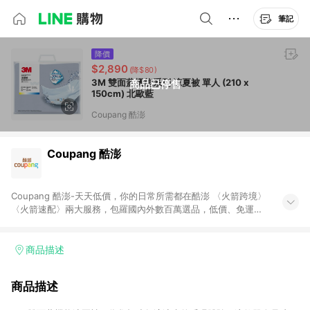
筆記
降價
$2,890
(降$80)
3M 雙面蓋機能系列 涼夏被 單人 (210 x
商品已停售
150cm) 北歐藍
Coupang 酷澎
Coupang 酷澎
Coupang 酷澎-天天低價，你的日常所需都在酷澎 〈火箭跨境〉
〈火箭速配〉兩大服務，包羅國內外數百萬選品，低價、免運，
隔日出貨直送到府。挑戰市場最低價，再享免運優惠，食品、保
健、美妝、母嬰、服飾等，快來選購。 WOW！會員 無條件免運
加入WOW會員告別湊免運，火箭速配、火箭跨境優質選品不限金
商品描述
額快速配送，想買就能買。
商品描述