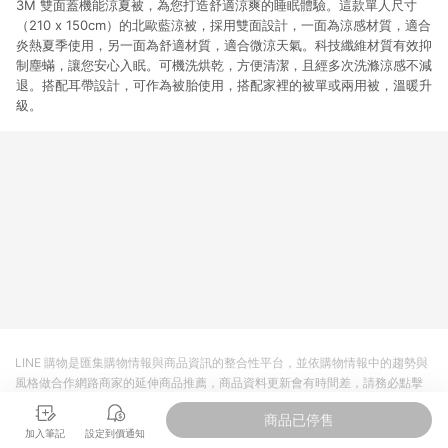
3M 雙面蓋機能涼夏被，為您打造舒適涼爽的睡眠體驗。這款單人尺寸
（210 x 150cm）的北歐藍涼被，採用雙面設計，一面為涼感材質，適合
炎熱夏季使用，另一面為舒適材質，適合微涼天氣。科技纖維材質有效抑
制塵蟎，讓您安心入眠。可機洗烘乾，方便清潔，且經多次洗滌涼感不減
退。搭配耳帶設計，可作為被胎使用，搭配家裡的被單或兩用被，溫暖升
級。
LINE 購物是匯集購物情報與商品資訊的整合性平台，並依購物情報中的趨勢與
風格做合作網路商家的延伸商品推薦，商品資料更新會有時間差，請務必點擊
商品至各合作網路商家，確認現售價與購物條件，一切資訊以合作廠商網頁為
商品已停售
準。
加入筆記
設定到價通知