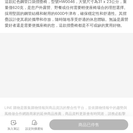
這款紅色鋼管口袋摺疊椅，型號HW0046，大號尺寸為31 x 23公分，重
量僅620克，是您戶外露營、野餐或任何需要輕便座椅場合的理想選擇。
採用堅固的鋼管結構和耐用的600D牛津布，確保穩定性和舒適性。其摺
疊設計使其易於攜帶和存放，隨時隨地享受舒適的休息體驗。無論是露營
愛好者還是需要便攜座椅的您，這款摺疊椅都是不可或缺的實用好物。
LINE 購物是匯集購物情報與商品資訊的整合性平台，並依購物情報中的趨勢與
風格做合作網路商家的延伸商品推薦，商品資料更新會有時間差，請務必點擊
商品至各合作網路商家，確認現售價與購物條件，一切資訊以合作廠商網頁為
商品已停售
準。
加入筆記
設定到價通知