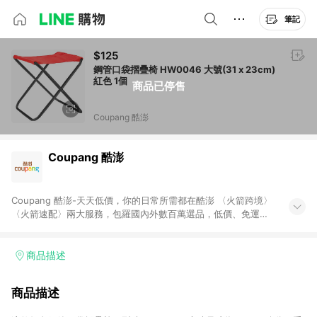
筆記
$125
鋼管口袋摺疊椅 HW0046 大號(31 x 23cm)
紅色 1個
商品已停售
Coupang 酷澎
Coupang 酷澎
Coupang 酷澎-天天低價，你的日常所需都在酷澎 〈火箭跨境〉
〈火箭速配〉兩大服務，包羅國內外數百萬選品，低價、免運，
隔日出貨直送到府。挑戰市場最低價，再享免運優惠，食品、保
健、美妝、母嬰、服飾等，快來選購。 WOW！會員 無條件免運
加入WOW會員告別湊免運，火箭速配、火箭跨境優質選品不限金
商品描述
額快速配送，想買就能買。
商品描述