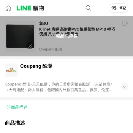
筆記
$80
KTnet 廣鐸 高耐磨PVC橡膠鼠墊 MP10 輕巧
便攜 尺寸適中 1個 黑色
商品已停售
Coupang 酷澎
Coupang 酷澎
Coupang 酷澎-天天低價，你的日常所需都在酷澎 〈火箭跨境〉
〈火箭速配〉兩大服務，包羅國內外數百萬選品，低價、免運，
隔日出貨直送到府。挑戰市場最低價，再享免運優惠，食品、保
健、美妝、母嬰、服飾等，快來選購。 WOW！會員 無條件免運
加入WOW會員告別湊免運，火箭速配、火箭跨境優質選品不限金
商品描述
額快速配送，想買就能買。
商品描述