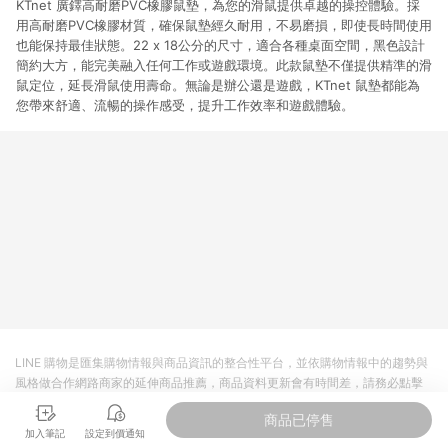
KTnet 廣鐸高耐磨PVC橡膠鼠墊，為您的滑鼠提供卓越的操控體驗。採
用高耐磨PVC橡膠材質，確保鼠墊經久耐用，不易磨損，即使長時間使用
也能保持最佳狀態。22 x 18公分的尺寸，適合各種桌面空間，黑色設計
簡約大方，能完美融入任何工作或遊戲環境。此款鼠墊不僅提供精準的滑
鼠定位，延長滑鼠使用壽命。無論是辦公還是遊戲，KTnet 鼠墊都能為
您帶來舒適、流暢的操作感受，提升工作效率和遊戲體驗。
LINE 購物是匯集購物情報與商品資訊的整合性平台，並依購物情報中的趨勢與
風格做合作網路商家的延伸商品推薦，商品資料更新會有時間差，請務必點擊
商品至各合作網路商家，確認現售價與購物條件，一切資訊以合作廠商網頁為
商品已停售
準。
加入筆記
設定到價通知