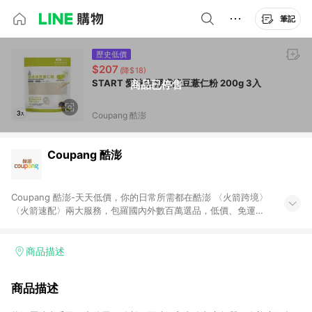
筆記
歷史低價
$207
(降$18)
START 愛詩朵 淨膚綠豆薏仁粉 200g 3入
商品已停售
Coupang 酷澎
Coupang 酷澎
Coupang 酷澎-天天低價，你的日常所需都在酷澎 〈火箭跨境〉
〈火箭速配〉兩大服務，包羅國內外數百萬選品，低價、免運，
隔日出貨直送到府。挑戰市場最低價，再享免運優惠，食品、保
健、美妝、母嬰、服飾等，快來選購。 WOW！會員 無條件免運
加入WOW會員告別湊免運，火箭速配、火箭跨境優質選品不限金
商品描述
額快速配送，想買就能買。
商品描述