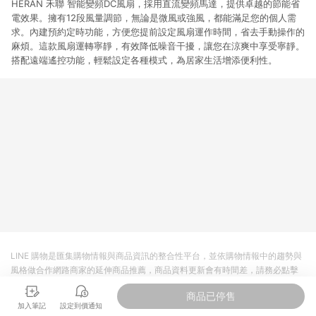
HERAN 禾聯 智能變頻DC風扇，採用直流變頻馬達，提供卓越的節能省
電效果。擁有12段風量調節，無論是微風或強風，都能滿足您的個人需
求。內建預約定時功能，方便您提前設定風扇運作時間，省去手動操作的
麻煩。這款風扇運轉寧靜，有效降低噪音干擾，讓您在涼爽中享受寧靜。
搭配遠端遙控功能，輕鬆設定各種模式，為居家生活增添便利性。
LINE 購物是匯集購物情報與商品資訊的整合性平台，並依購物情報中的趨勢與
風格做合作網路商家的延伸商品推薦，商品資料更新會有時間差，請務必點擊
商品至各合作網路商家，確認現售價與購物條件，一切資訊以合作廠商網頁為
商品已停售
準。
加入筆記
設定到價通知