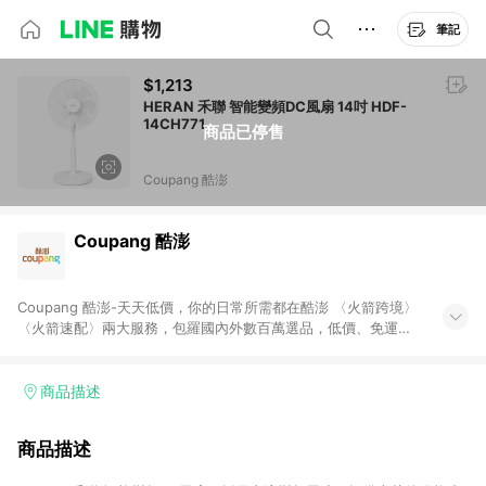
筆記
$1,213
HERAN 禾聯 智能變頻DC風扇 14吋 HDF-
14CH771
商品已停售
Coupang 酷澎
Coupang 酷澎
Coupang 酷澎-天天低價，你的日常所需都在酷澎 〈火箭跨境〉
〈火箭速配〉兩大服務，包羅國內外數百萬選品，低價、免運，
隔日出貨直送到府。挑戰市場最低價，再享免運優惠，食品、保
健、美妝、母嬰、服飾等，快來選購。 WOW！會員 無條件免運
加入WOW會員告別湊免運，火箭速配、火箭跨境優質選品不限金
商品描述
額快速配送，想買就能買。
商品描述