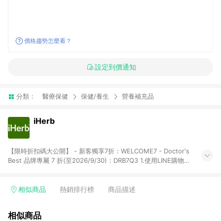
價格趨勢怎麼看？
設定到價通知
分類：
醫療保健
保健/養生
營養補充品
iHerb
【限時折扣碼大公開】 - 新客獨享7折：WELCOME7 - Doctor's
Best 品牌專屬 7 折(至2026/9/30)：DRB7Q3 1.使用LINE購物下
單前若有點擊其他平台推廣連結，可能導致回饋失敗，建議先清
除cookie後再至LINE購物頁面下單購買。 2.訂單若使用非LINE購
物頁面上提供的折扣碼，則不符合LINE POINTS 回饋資格（官方
相似商品
熱銷排行榜
商品描述
折扣碼定義：帶有iHerb字樣或由英文單字所組成，如
iHerb1212、IMMUNE20等 ; 非iHerb官方折扣碼定義：個人推廣
相似商品
碼或獎勵代碼 （會獲得獎勵金） 、英文數字亂數組合，如