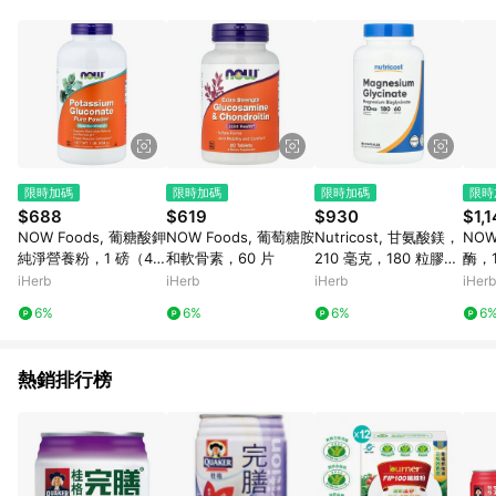
abc567、xyz987等。） 3. iHerb App下單不符合點數回饋資
格。 4.符合贈點資格者，將於出貨後3個工作日陸續發送交易訊
息通知。 5.點數將於廠商出貨後，隔天起算85天後陸續確認發
送。 6.國際商家之商品金額及回饋點數依據將以商品未稅價格為
準。 7.國際商家之商品金額可能受匯率影響而有微幅差異。 8. 如
需確認訂單回饋資格，僅提供訂購後60天內的訂單查詢。 9.多筆
訂單連續下單 : 每一筆訂單皆需獨立從LINE購物完成跳轉，在您
完成一筆訂單的跳轉及結帳後，若需再次下單，請務必重新透過
LINE購物跳轉至iHerb後再完成下單及結帳。
限時加碼
限時加碼
限時加碼
限時
$688
$619
$930
$1,1
NOW Foods, 葡糖酸鉀
NOW Foods, 葡萄糖胺
Nutricost, 甘氨酸鎂，
NOW
純淨營養粉，1 磅（45
和軟骨素，60 片
210 毫克，180 粒膠囊
酶，1
4 克）
（每粒膠囊 70 毫克）
素食
iHerb
iHerb
iHerb
iHerb
6%
6%
6%
6
熱銷排行榜