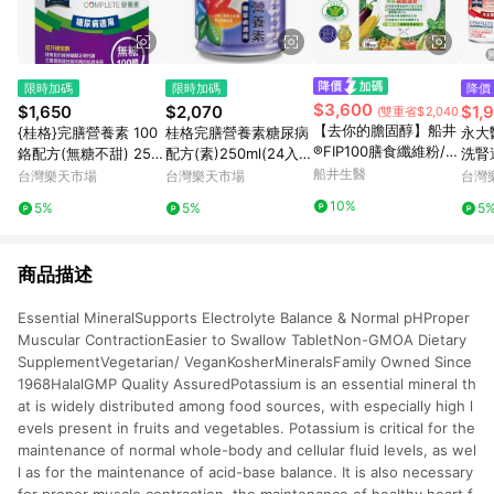
限時加碼
限時加碼
降價
$3,600
$1,650
$2,070
$1,
(雙重省$2,040)
【去你的膽固醇】船井
{桂格}完膳營養素 100
桂格完膳營養素糖尿病
永大
®FIP100膳食纖維粉/調
鉻配方(無糖不甜) 250
配方(素)250ml(24入)
洗腎
節血脂/血糖/膽固醇/三
ml*24罐/箱 *小柚子*
【合康連鎖藥局】
船井生醫
惠19
台灣樂天市場
台灣樂天市場
台灣
酸甘油脂/胃腸功能改
10%
5%
5%
5
善超值組
商品描述
Essential MineralSupports Electrolyte Balance & Normal pHProper
Muscular ContractionEasier to Swallow TabletNon-GMOA Dietary
SupplementVegetarian/ VeganKosherMineralsFamily Owned Since
1968HalalGMP Quality AssuredPotassium is an essential mineral th
at is widely distributed among food sources, with especially high l
evels present in fruits and vegetables. Potassium is critical for the
maintenance of normal whole-body and cellular fluid levels, as wel
l as for the maintenance of acid-base balance. It is also necessary