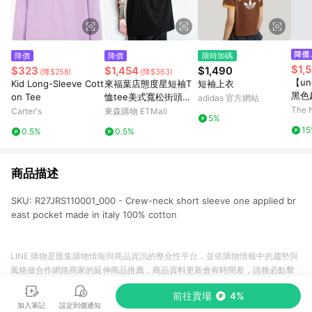
降價
降價
限時加碼
$1,
$323
$1,454
$1,490
(降$258)
(降$363)
【un
Kid Long-Sleeve Cott
來福葉店態度星短袖T
短袖上衣
黑色
on Tee
恤tee美式寬松街頭西
adidas 官方網站
｜8H
海岸小領厚非潮牌逆潮
The 
Carter's
東森購物 ETMall
5%
流
1
0.5%
0.5%
商品描述
SKU: R27JRS110001_000 - Crew-neck short sleeve one applied br
east pocket made in italy 100% cotton
LINE 購物是匯集購物情報與商品資訊的整合性平台，並依購物情報中的趨勢與
風格做合作網路商家的延伸商品推薦，商品資料更新會有時間差，請務必點擊
商品至各合作網路商家，確認現售價與購物條件，一切資訊以合作廠商網頁為
前往賣場
4%
準。
加入筆記
設定到價通知