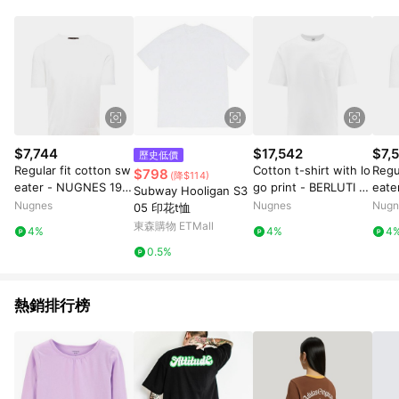
$7,744
$17,542
$7,
歷史低價
Regular fit cotton sw
Cotton t-shirt with lo
Regu
$798
(降$114)
eater - NUGNES 192
go print - BERLUTI -
eate
Subway Hooligan S3
0 - gender_Man
gender_Man
0 - 
Nugnes
Nugnes
Nugn
05 印花t恤
東森購物 ETMall
4%
4%
4
0.5%
熱銷排行榜