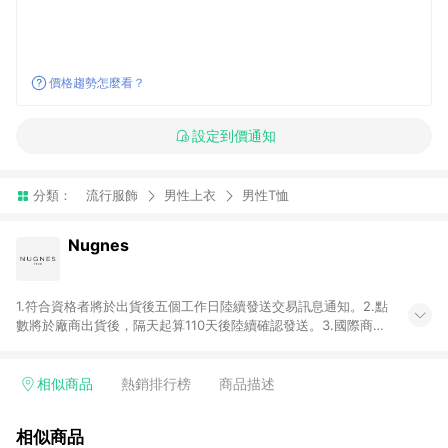
價格趨勢怎麼看？
設定到價通知
分類：
流行服飾
男性上衣
男性T恤
Nugnes
1.符合資格者將於出貨後五個工作日陸續發送交易訊息通知。2.點
數將於廠商出貨後，隔天起算110天後陸續確認發送。3.國際商家
之商品金額及回饋點數依據將以商品未稅價格為準。4.國際商家
之商品金額可能受匯率影響而有微幅差異。5.禮品卡支付以及使
用未授權優惠碼不符合贈點資格。6. 點數發送依據及返點上限將
相似商品
熱銷排行榜
商品描述
以「訂單總金額」計算（不含運費及稅額）7.若於商家App下單，
不符合LINE購物導購資格。8.禮品卡支付以及使用未授權優惠碼
相似商品
不符合贈點資格。