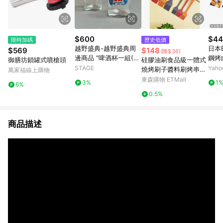
$600
$44
限時加碼
歷史低價
越野盛典-越野盛典周
日本
$569
$148
(降$36)
邊商品 "啤酒杯一組(6
鋼烤
御膳坊鎖罐式噴槍頭
硅膠油刷食品級一體式
入)"
STAGE
Yah
燒烤刷子醬料刷烤串烤
萬家福線上購物
肉耐高溫家用烘焙工具
東森購物 ETMall
3%
1
6%
0.5%
商品描述