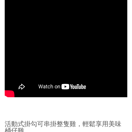
活動式掛勾可串掛整隻雞，輕鬆享用美味
桶仔雞