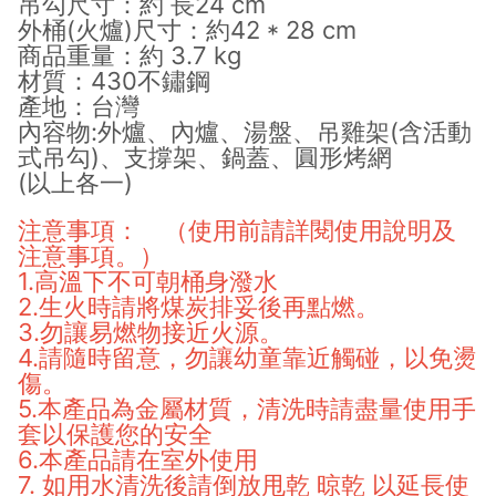
吊勾尺寸：約 長24 cm
外桶(火爐)尺寸：約42 * 28 cm
商品重量：約 3.7 kg
材質：430不鏽鋼
產地：台灣
內容物:外爐、內爐、湯盤、吊雞架(含活動
式吊勾)、支撐架、鍋蓋、圓形烤網
(以上各一)
注意事項：
（使用前請詳閱使用說明及
注意事項。）
1.高溫下不可朝桶身潑水
2.生火時請將煤炭排妥後再點燃。
3.勿讓易燃物接近火源。
4.請隨時留意，勿讓幼童靠近觸碰，以免燙
傷。
5.本產品為金屬材質，清洗時請盡量使用手
套以保護您的安全
6.本產品請在室外使用
7. 如用水清洗後請倒放甩乾 晾乾 以延長使