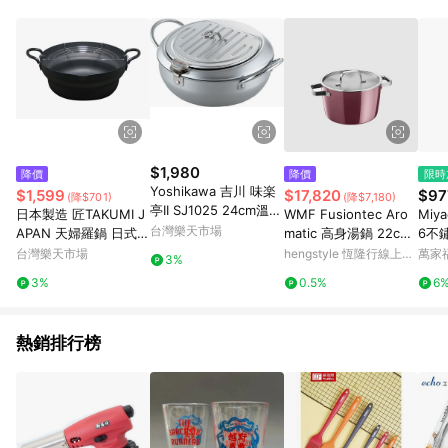
$1,980
降價
降價
限時
Yoshikawa 吉川 味楽
$1,599
$17,820
$97
(降$701)
(降$7,180)
亭II SJ1025 24cm溫度
日本製造 匠TAKUMI J
WMF Fusiontec Aro
Miy
計炸鍋 附蓋油切盤 IH
台灣樂天市場
APAN 天婦羅鍋 日式料
matic 高身湯鍋 22cm
6不
瓦斯爐適用 日本製
理 日本必買代購
4.7L (玫瑰金色)
提式
台灣樂天市場
hengstyle 恆隆行線上購
萬家
3%
20m
物
3%
0.5%
6
熱銷排行榜