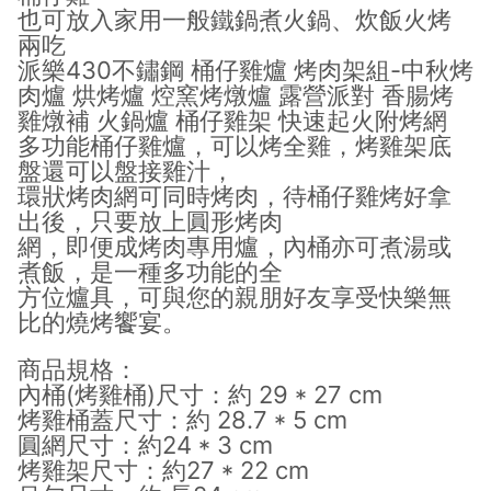
也可放入家用一般鐵鍋煮火鍋、炊飯火烤
兩吃
派樂430不鏽鋼 桶仔雞爐 烤肉架組-中秋烤
肉爐 烘烤爐 焢窯烤燉爐 露營派對 香腸烤
雞燉補 火鍋爐 桶仔雞架 快速起火附烤網
多功能桶仔雞爐，可以烤全雞，烤雞架底
盤還可以盤接雞汁，
環狀烤肉網可同時烤肉，待桶仔雞烤好拿
出後，只要放上圓形烤肉
網，即便成烤肉專用爐，內桶亦可煮湯或
煮飯，是一種多功能的全
方位爐具，可與您的親朋好友享受快樂無
比的燒烤饗宴。
商品規格：
內桶(烤雞桶)尺寸：約 29 * 27 cm
烤雞桶蓋尺寸：約 28.7 * 5 cm
圓網尺寸：約24 * 3 cm
烤雞架尺寸：約27 * 22 cm