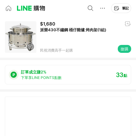
筆記
$1,680
派樂430不鏽鋼 桶仔雞爐 烤肉架(1組)
搶購
民視消費高手一起購
訂單成立賺2%
33
點
下單享LINE POINTS點數