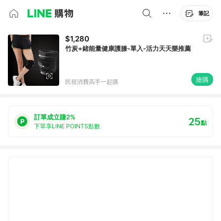
筆記
$1,280
竹炭+鍺能量健康護膝-單入-活力天天樂推薦
搶購
民視消費高手一起購
訂單成立賺2%
25
點
下單享LINE POINTS點數