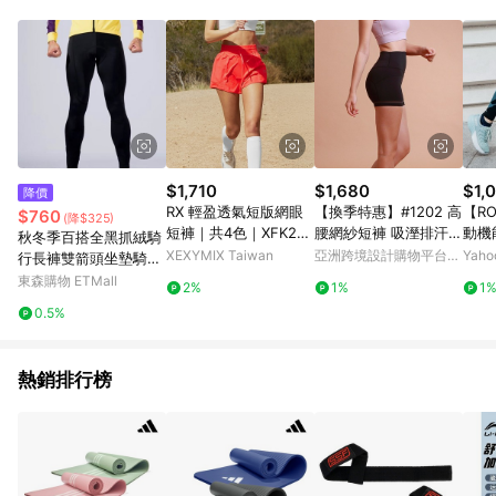
$1,710
$1,680
$1,
降價
RX 輕盈透氣短版網眼
【換季特惠】#1202 高
【RO
$760
(降$325)
短褲｜共4色｜XFK2PS
腰網紗短褲 吸溼排汗
動機能
秋冬季百搭全黑抓絨騎
1004
親膚台灣製-黑
k/Bl
XEXYMIX Taiwan
亞洲跨境設計購物平台
Yah
行長褲雙箭頭坐墊騎行
Pinkoi
褲山地公路車騎行男女
東森購物 ETMall
2%
1%
1
0.5%
熱銷排行榜