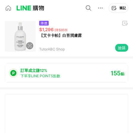
筆記
降價
$1,296
(降$859)
【艾卡卡帕】白苔潤膚露
搶購
TutorABC Shop
訂單成立賺12%
155
點
下單享LINE POINTS點數