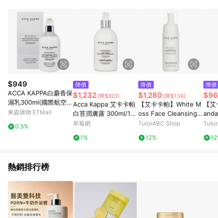
$949
降價
降價
降價
ACCA KAPPA白麝香保
$1,232
$1,280
$96
(降$923)
(降$134)
濕乳300ml(國際航空
Acca Kappa 艾卡卡帕
【艾卡卡帕】White M
【艾
版)
東森購物 ETMall
白苔潤膚露 300ml/10.
oss Face Cleansing F
and
4oz-身體護理
oam
草莓網
TutorABC Shop
Tuto
0.5%
1%
12%
1
熱銷排行榜