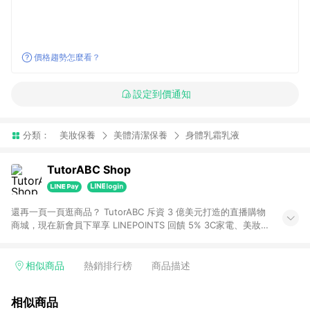
價格趨勢怎麼看？
設定到價通知
分類：
美妝保養
美體清潔保養
身體乳霜乳液
TutorABC Shop
還再一頁一頁逛商品？ TutorABC 斥資 3 億美元打造的直播購物
商城，現在新會員下單享 LINEPOINTS 回饋 5% 3C家電、美妝保
養到生活好物、各種體驗課程通通都有 一邊逛一邊挖寶，還有天
天直播價！！ 更猛的是，TutorABC Shop是全台唯一有『直播連
線』功能的購物平台 一鍵就能跟主播視訊連麥，有好奇的商品直
相似商品
熱銷排行榜
商品描述
接開口問，還能跟喜歡的主播面對面聊天 逛商城就像追直播一
樣，開心到停不下來！
相似商品