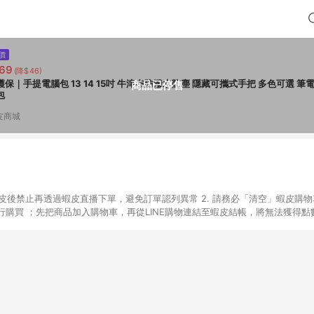
價
69
(降$46)
護保｜手提電腦包 13 14 15吋 牛津布防潑水防塵 隱藏可攜式手把 多色可選 筆
商品已停售
包
皮商城
入蝦皮後禁止再透過蝦皮直播下單，避免訂單認列異常 2. 請務必「清空」蝦皮購物
購買 ；先把商品加入購物車，再從LINE購物連結至蝦皮結帳，將無法獲得點數回
易後，想下第二張訂單，請重新從LINE購物連結至蝦皮商店進行購買 4. 票
數、黃金、遊戲主機(Switch、PS、Xbox)、APPLE品牌系列商品、Andro
器材：回饋０％ 詳細不回饋商品請見此公告 https://reurl.cc/Gazvnp 
Z、Finetech釩泰醫用口罩、CHENYU辰昱立體醫療口罩、HAOFA立體口罩、B
蝦皮商城之訂單適用於部分點數紅包，規範請依該紅包頁說明為主。 7. 點數回饋
之最終金額進行計算。 8. 同一商品品項(即便不同尺寸規格)，皆會計入同一
瀏覽器進行交易（若自動跳轉 APP，請在 APP交易）。 10. 若使用不同物流