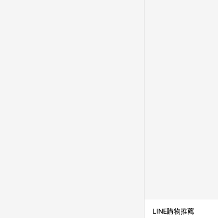
成不同筆訂單編號發送通知
購跳轉紀錄與蝦皮的會
首筆訂單會被蝦皮認列為
進行導購，將可能導致
LINE POINTS
則者。 15. 若有贈
饋。需檢附蝦皮訂單完成
合回饋資格」，則不受理此案件。 [注意事項] 1.如導購途中用戶由網頁版(電腦版
中斷而無法進行 LINE POINTS 回饋 2.若購買過程中關閉蝦皮APP，則
行LINE POINTS 回饋。 / 3.如用戶先前往蝦皮商城將商品加入購物車，後續透過LINE購物前往至蝦皮商
清，此方案將不列入 LI
條款與法律追訴之權利 
系統盼為最終判定標準
LINE購物推薦