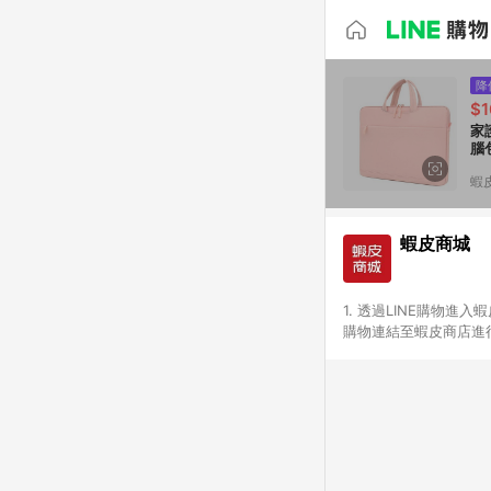
降
$1
家
腦
蝦
蝦皮商城
1. 透過LINE購物進
購物連結至蝦皮商店進行
免連續下單，若您完成交
別、捐贈/服務類、遊戲點
一歲以下嬰兒配方奶粉、醫療
&禮券館、康菲COMFI
生活不予回饋。 6. 
除折價券、運費與蝦幣後
計算 9. 用戶需於同一