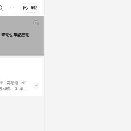
筆記
電 筆電包 筆記型電
車，再透過LINE
饋。 3. 請避
券及繳費服務類
id手機、汽機車、
5. 蝦皮直營_餐券
enQ 明基 健康
將依照蝦皮提供扣
筆返點上限進行
或付款方式，將拆分