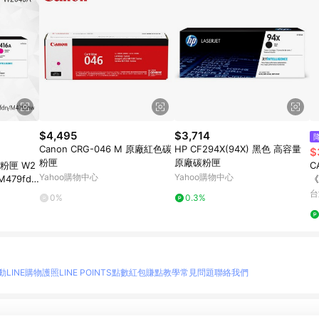
$4,495
$3,714
Canon CRG-046 M 原廠紅色碳
HP CF294X(94X) 黑色 高容量
$
粉匣
原廠碳粉匣
碳粉匣 W2
C
Yahoo購物中心
Yahoo購物中心
M479fd
《
/M454dn
高
台
0%
0.3%
動
LINE購物護照
LINE POINTS點數紅包
賺點教學
常見問題
聯絡我們