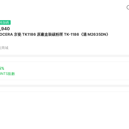
時加碼
,940
OCERA 京瓷 TK1186 原廠盒裝碳粉匣 TK-1186《適 M2635DN》
皮商城
5%
OINTS點數