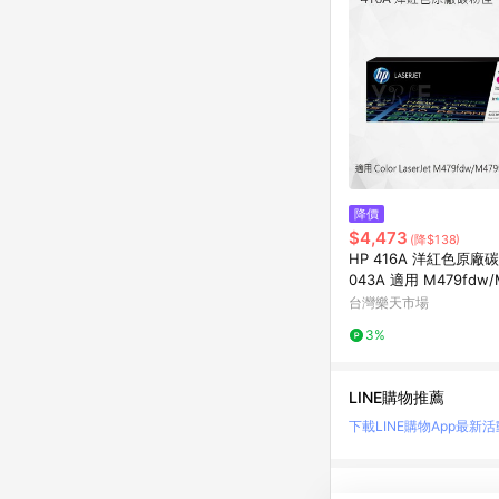
降價
$4,473
(降$138)
HP 416A 洋紅色原廠
043A 適用 M479fdw/
n/M479fnw/M454dw
台灣樂天市場
3%
LINE購物推薦
下載LINE購物App
最新活