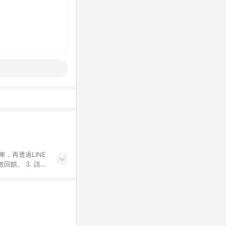
車，再透過LINE
饋。 3. 請避
券及繳費服務類
id手機、汽機車、
5. 蝦皮直營_餐券
enQ 明基 健康
將依照蝦皮提供扣
筆返點上限進行