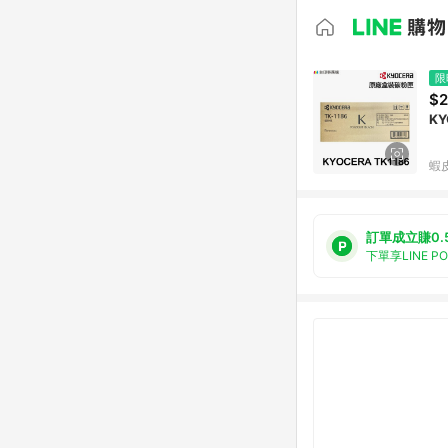
限
$2
KY
蝦
訂單成立賺0.
下單享LINE P