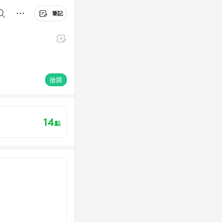
筆記
搶購
14
點