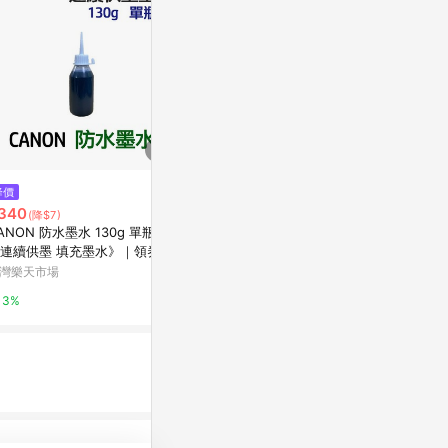
$1,320
$550
降價
BROTHER TN-1000 黑色原廠碳
EPSON 原
340
(降$7)
粉匣
193150 （WF
ANON 防水墨水 130g 單瓶
司貨
Yahoo購物中心
EPSON-蝦皮
連續供墨 填充墨水》｜領券最
折$220
灣樂天市場
0%
1%
3%