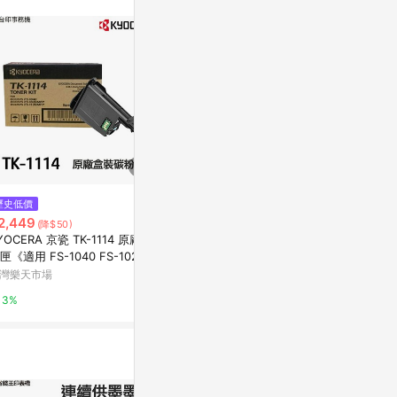
或付款方式，將拆分
皮會將LINE的導
該蝦皮帳號下訂的
透過LINE購物
可能導致無法取得
符合回饋資格或規
，恕無法贈點回
店之品項，不符
饋，蝦皮保有更改
$4,200
$2,800
歷史低價
實際回饋，依蝦皮
KYOCERA 京瓷 TK-5236Y 黃色
KYOCERA T
2,449
(降$50)
原廠盒裝碳粉匣
粉匣 (福利品)
YOCERA 京瓷 TK-1114 原廠碳
PChome 24h購物
Yahoo購物中
匣《適用 FS-1040 FS-1020M
P FS-1120MFP》｜領券最高折
灣樂天市場
1%
0.3%
220
3%