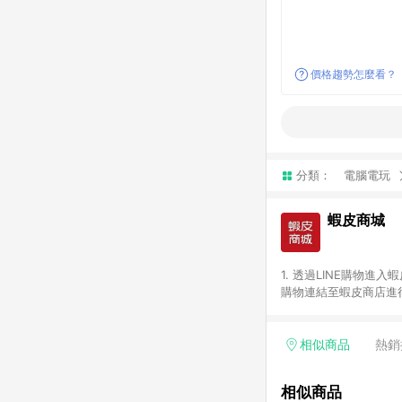
價格趨勢怎麼看？
分類：
電腦電玩
蝦皮商城
1. 透過LINE購物進
購物連結至蝦皮商店進行
免連續下單，若您完成交
別、捐贈/服務類、遊戲點
一歲以下嬰兒配方奶粉、醫療
相似商品
熱銷
&禮券館、康菲COMFI
生活不予回饋。 6. 
相似商品
除折價券、運費與蝦幣後