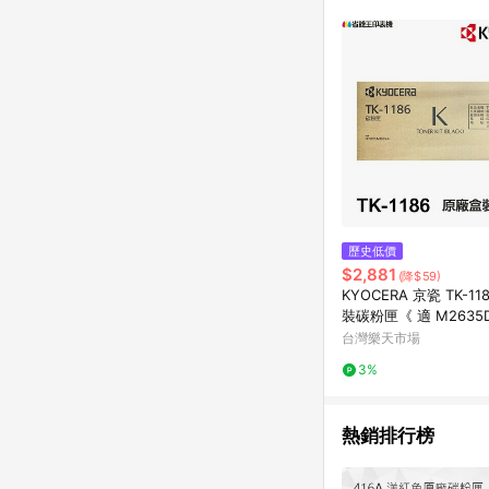
計算 9. 用戶需於同一
成不同筆訂單編號發送通知
購跳轉紀錄與蝦皮的會
首筆訂單會被蝦皮認列為
進行導購，將可能導致
LINE POINTS
則者。 15. 若有贈
饋。需檢附蝦皮訂單完成
合回饋資格」，則不受理此案件。 [注意事項] 1.如導購途中用戶由網頁版(電腦版
中斷而無法進行 LINE POINTS 回饋 2.若購買過程中關閉蝦皮APP，則
行LINE POINTS 回饋。 / 3.如用戶先前往蝦皮商城將商品加入購物車，後續透過LINE購物前往至蝦皮商
清，此方案將不列入 LI
歷史低價
條款與法律追訴之權利 
$2,881
(降$59)
系統盼為最終判定標準
KYOCERA 京瓷 TK-1
裝碳粉匣《 適 M2635
領券最高折$220
台灣樂天市場
3%
熱銷排行榜