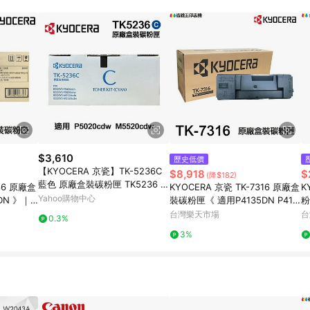
瀏覽器進行交易（若自動跳轉 APP，請在 APP交易）。 10. 若使用不同物流
。 11. 若使用折價券折抵，可能會有攤提折抵導致訂單金額些微落差 12. 蝦
員ID進行綁定，若後續七天內未透過其他媒體來源導入蝦皮官網，則七天內於
該LINE用戶導購跳轉時所成立之訂單。 13. 若同一用戶使用一個以上蝦皮帳號
無法收到導購通知，亦可能無法收到點數，再請留意。 14. 請注意以下行為將
 點數回饋資格：使用非指定之途徑及方式完成交易，或經由蝦皮系統判斷點擊路徑不
點爭議，請務必於訂單日期+60天以內進行洽詢確認；超過60天(含)以上進行申訴
、LINE購物訂單記錄，如於LINE購物訂單紀錄已呈現：「非本次前往蝦皮商
/手機版網頁)切換為 App 會造成追蹤
需重新透過LINE購物前往蝦皮商城，否則無法進
城將購物車結
NE Points 回饋 4.若因系統異常無法追蹤訂單，致使消費者無接收到點數回
$3,610
歷史低價
5. LINE購物商品價格若與蝦皮賣場實際價格有異，以蝦皮賣場價格為準 6. 
【KYOCERA 京瓷】TK-5236C
$8,918
$
(降$182)
藍色 原廠盒裝碳粉匣 TK5236 適
186 原廠盒
KYOCERA 京瓷 TK-7316 原廠盒
K
用 P5020cdn P5020cdw M552
Yahoo購物中心
DN 》｜
裝碳粉匣《 適用P4135DN P414
粉
0cdn M5520cdw
5DN 》｜領券最高折$220
F
台灣樂天市場
台
0.3%
$
3%