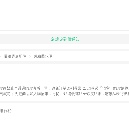
設定到價通知
電腦週邊配件
碳粉墨水匣
入蝦皮後禁止再透過蝦皮直播下單，避免訂單認列異常 2. 請務必「清空」蝦皮購物
購買 ；先把商品加入購物車，再從LINE購物連結至蝦皮結帳，將無法獲得點數回
易後，想下第二張訂單，請重新從LINE購物連結至蝦皮商店進行購買 4. 票
數、黃金、遊戲主機(Switch、PS、Xbox)、APPLE品牌系列商品、Andro
器材：回饋０％ 詳細不回饋商品請見此公告 https://reurl.cc/Gazvnp 
排行榜
Z、Finetech釩泰醫用口罩、CHENYU辰昱立體醫療口罩、HAOFA立體口罩、B
蝦皮商城之訂單適用於部分點數紅包，規範請依該紅包頁說明為主。 7. 點數回饋
之最終金額進行計算。 8. 同一商品品項(即便不同尺寸規格)，皆會計入同一