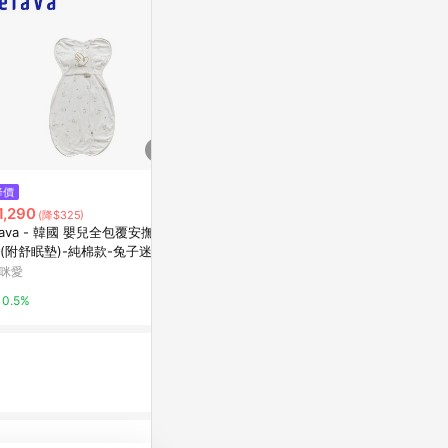
$882
$580
降價
ClevaSleep純棉子宮包巾
柔仕紗布包巾
1,290
(降$325)
直送
新光三越skm online
lava - 韓國 嬰兒全包覆安撫包
康是美網購eSh
(附舒眠墊)-純棉款-兔子迷宮
1%
咪愛
0%
0.5%