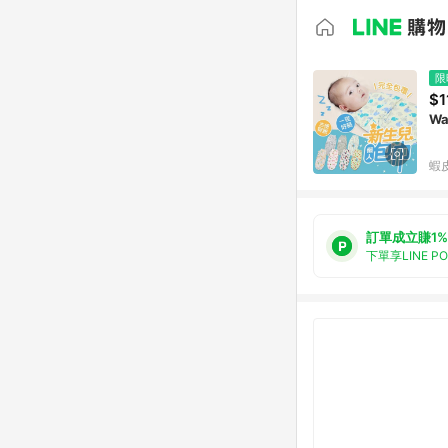
限
$1
W
蝦
訂單成立賺1%
下單享LINE P