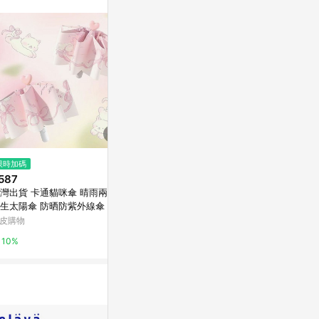
無法收到導購通
數回饋資格：使用非
爭議，請務必於訂
LINE購物訂
件。 [注意
 回饋 2.若
s 回饋 4.
. 實際回饋，依
$400
限時加碼
限時加碼
花時凝光系列 手作戒指 手作鴨嘴
587
$27
髮夾 | 植椛。飾 小眾設計品牌
灣出貨 卡通貓咪傘 晴雨兩用
💗台灣出貨
亞洲跨境設計購物平台 Pinkoi
生太陽傘 防晒防紫外線傘 可愛
貼紙tomon
傘 自動傘 黑膠 雨傘 陽傘 遮
指甲貼紙美甲
皮購物
蝦皮購物
1%
 防曬 自動傘
10%
3.2%