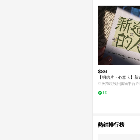
購跳轉時所成立之訂單。
知，亦可能無法收到點數，
指定之途徑及方式完成
單日期+60天以內進行
單記錄，如於LINE購
事項] 1.如導購途中用戶由
購買過程中關閉蝦皮APP，則
蝦皮商城將商品加入購物車
自 2018/10/24 起購買蝦皮拍賣商品，不符合
合贈點資格 6.若因系統異常無法追蹤訂單，致使消費者無接收到點數回饋，蝦皮保有更改條款與法律追訴之權利 7.
LINE購物商品價格若
蝦皮系統盼為最終判定
$86
【明信片・心意卡】新
亞洲跨境設計購物平台 Pin
1%
熱銷排行榜