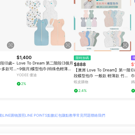
$1,400
限時加碼
階段(0歲~
Love To Dream 第二階段(3個月
$888
$
-多款可
~9個月)蝶型包巾(特殊色輕薄款)
【澳洲 Love To Dream】第一階
E
-多款可選
YODEE 優迪
段蝶型包巾 一般款 輕薄款 竹纖
巾
維 -miffybaby
蝦皮購物
媽
2%
2.4%
動
LINE購物護照
LINE POINTS點數紅包
賺點教學
常見問題
聯絡我們