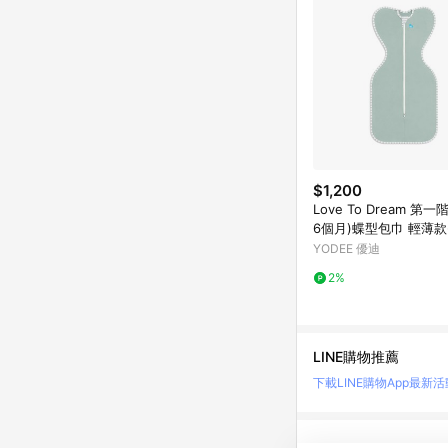
$1,200
Love To Dream 第一
6個月)蝶型包巾 輕薄款
選
YODEE 優迪
2%
LINE購物推薦
下載LINE購物App
最新活