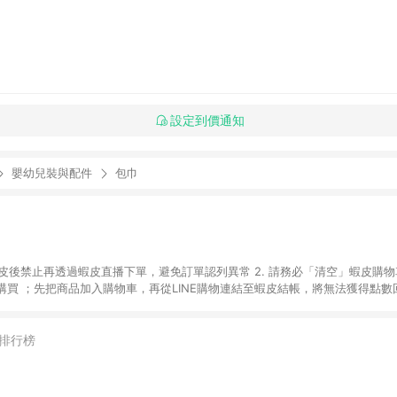
設定到價通知
嬰幼兒裝與配件
包巾
入蝦皮後禁止再透過蝦皮直播下單，避免訂單認列異常 2. 請務必「清空」蝦皮購物
買 ；先把商品加入購物車，再從LINE購物連結至蝦皮結帳，將無法獲得點數回饋
後，想下第二張訂單，請重新從LINE購物連結至蝦皮商店進行購買 4. 蝦皮
依該紅包頁說明為主。 5. 點數回饋將依照蝦皮提供扣除折價券、運費與蝦幣
一瀏覽器進行交易（若自動跳轉 APP，請在 APP交易）。 7. 若使用不同物流
排行榜
通知。 8. 若使用折價券折抵，可能會有攤提折抵導致訂單金額些微落差 9. 
計入同一筆返點上限進行計算 10. 蝦皮會將LINE的導購跳轉紀錄與蝦皮的會員
媒體來源導入蝦皮官網，則七天內於該蝦皮帳號下訂的首筆訂單會被蝦皮認列為該