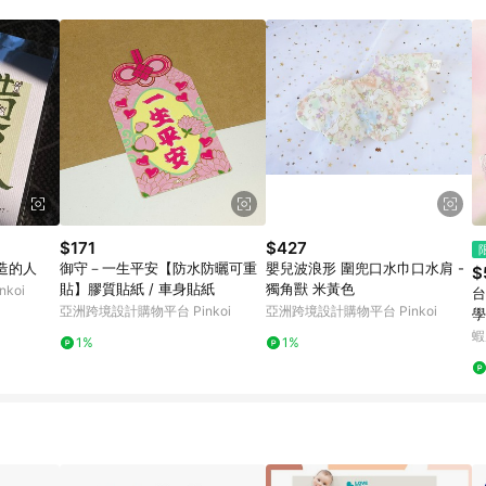
 11. 若同一用戶使用一個以上蝦皮帳號透過LINE購物進行導購，將可能導致
再請留意。 13. 請注意以下行為將可能導致無法取得 LINE POINTS 點
交易，或經由蝦皮系統判斷點擊路徑不符合回饋資格或規則者。 14. 若有贈點
洽詢確認；超過60天(含)以上進行申訴，恕無法贈點回饋。需檢附蝦皮訂單完成、
物訂單紀錄已呈現：「非本次前往蝦皮商店之品項，不符合回饋資格」，則不受理此案
網頁版(電腦版/手機版網頁)切換為 App 會造成追蹤中斷而無法進行 LINE Points
需重新透過LINE購物前往蝦皮商城，否則無法進行LINE POINTS 回饋。 3.如用戶先前往
，後續透過LINE購物前往至蝦皮商城將購物車結清，此方案將不列入 LINE Point
贈點資格 5. 透過LINE購物購買蝦皮站上「蝦皮推廣服務」之商品，不符
與蝦皮賣場實際價格有異，以蝦皮賣場價格為準 8. 使用代繳服務不具贈點資格 9
標準
$171
$427
造的人
御守－一生平安【防水防曬可重
嬰兒波浪形 圍兜口水巾口水肩 -
$
貼】膠質貼紙 / 車身貼紙
獨角獸 米黃色
koi
台
亞洲跨境設計購物平台 Pinkoi
亞洲跨境設計購物平台 Pinkoi
學
遮陽
蝦
1%
1%
陽