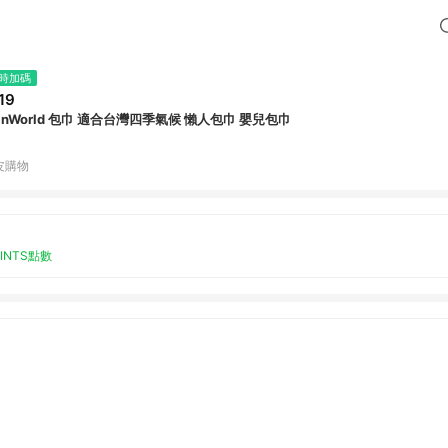
時加碼
19
anWorld 包巾 適合台灣四季氣候 懶人包巾 嬰兒包巾
皮購物
OINTS點數