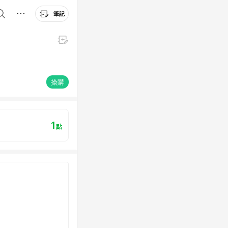
筆記
搶購
1
點