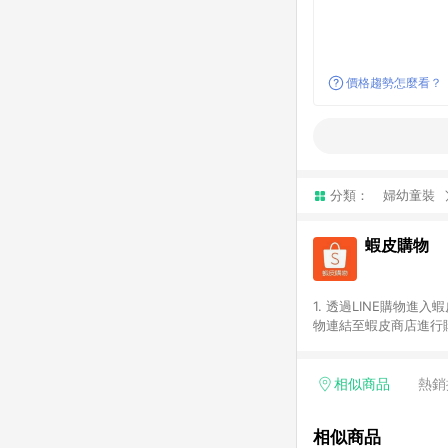
價格趨勢怎麼看？
分類：
婦幼童裝
蝦皮購物
1. 透過LINE購物進
物連結至蝦皮商店進行購
連續下單，若您完成交易
部分點數紅包，規範請
計算。 6. 用戶需於同
相似商品
熱銷
分成不同筆訂單編號發送
便不同尺寸規格)，皆會
相似商品
後續七天內未透過其他