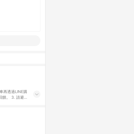
車再透過LINE購
。 3. 請避免
購物之訂單適用於
後之最終金額進行
或付款方式，將拆
同一商品品項(即
ID進行綁定，若
LINE用戶導