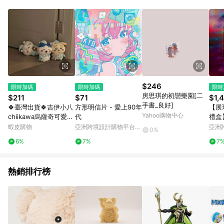
$246
限時加碼
限時加碼
限時
房思琪的初戀樂園[二
$211
$71
$1,
手書_良好]
🍀臺灣出貨🍀吉伊小八
方形明信片 - 愛上90年
【展
Yahoo購物中心
chiikawa烏薩奇可愛睡
代
禮盒】
衣係列毛絨公仔玩偶娃
漫質
蝦皮購物
亞洲跨境設計購物平台
亞洲
0%
娃禮物
Pinkoi
Pinko
6%
7%
7
熱銷排行榜