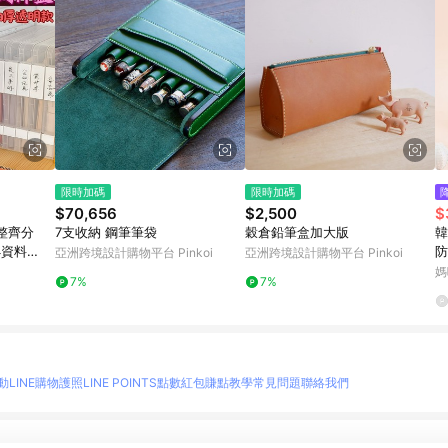
限時加碼
限時加碼
$70,656
$2,500
$
/整齊分
7支收納 鋼筆筆袋
穀倉鉛筆盒加大版
韓
4資料
防
亞洲跨境設計購物平台 Pinkoi
亞洲跨境設計購物平台 Pinkoi
盒 塑膠保
X
媽
7%
7%
盒
動
LINE購物護照
LINE POINTS點數紅包
賺點教學
常見問題
聯絡我們