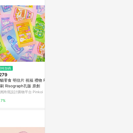
限時加碼
限時加碼
限時加碼
279
$278
$50
貓零食 明信片 祝福 禮物 Riso
暢銷熱賣🔔dpr ian周邊 演唱會衣
龍龍小姐與我 
刷 Risograph孔版 原創
服 海報 小卡 吧唧 潮流小物 生日
亞洲跨境設計購物
交換禮物 粉絲收藏 小卡雙面高清
洲跨境設計購物平台 Pinkoi
蝦皮購物
7%
加硬寫真劉巴
7%
5.6%