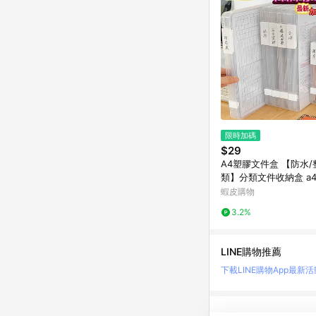
限時加碼
$29
A4塑膠文件盒 【防水
類】分類文件收納盒 a
盒 資料收納盒 a4文件
蝦皮購物
單收納盒 a4塑膠資料
3.2%
LINE購物推薦
下載LINE購物App
最新活