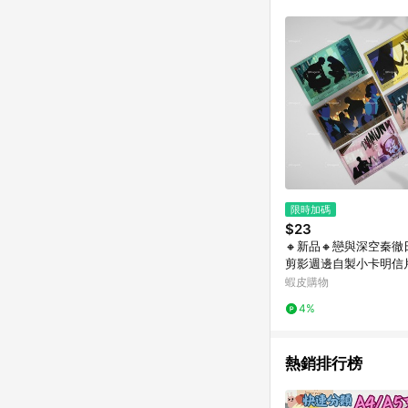
限時加碼
$23
🔸新品🔸戀與深空秦
剪影週邊自製小卡明信
拍照擺件裝飾
蝦皮購物
4%
熱銷排行榜