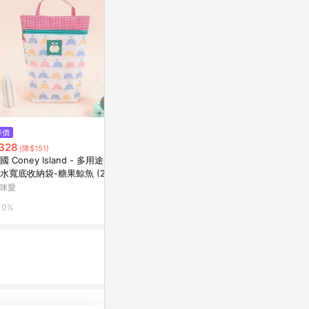
$650
降價
限時加碼
花生漫畫 75
328
$880
(降$151)
花生漫畫 75
國 Coney Island - 多用途手提
薄荷綠球球萬用拉鍊包
citiesocial 
水寬底收納袋-糖果鯨魚 (20.5
亞洲跨境設計購物平台 Pinkoi
25X7cm)
咪愛
0.5%
7%
0%