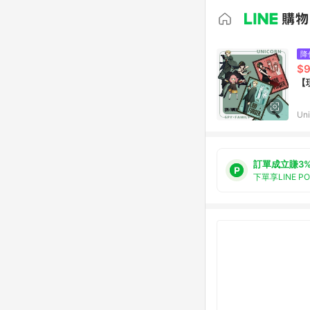
降
$
【
Uni
訂單成立賺3
下單享LINE P