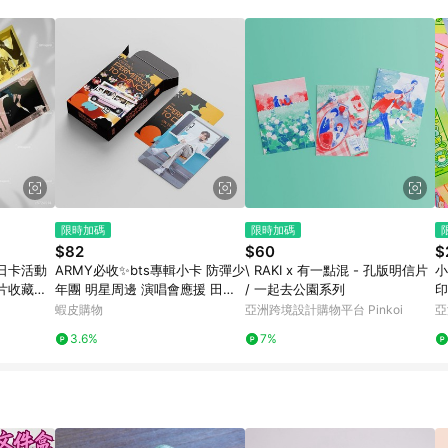
限時加碼
限時加碼
$82
$60
$
徹日卡活動
ARMY必收✨bts專輯小卡 防彈少
\ RAKI x 有一點混 - 孔版明信片
小
片收藏卡
年團 明星周邊 演唱會應援 田柾
/ 一起去公園系列
印
國 朴智旻 金泰亨 追星小物 生日
蝦皮購物
亞洲跨境設計購物平台 Pinkoi
亞
交換禮物 小卡周邊
3.6%
7%