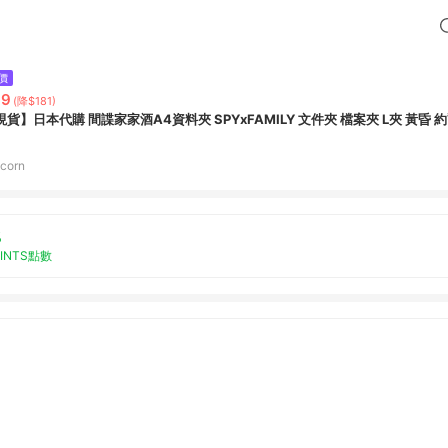
價
99
(降$181)
現貨】日本代購 間諜家家酒A4資料夾 SPYxFAMILY 文件夾 檔案夾 L夾 黃昏 約爾 
corn
%
OINTS點數