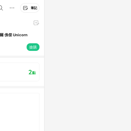
筆記
佛傑 Unicorn
搶購
2
點