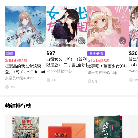
知。亦可於LINE購物網站或APP中的「我的訂單」頁面查詢，請
依LINE購物網站訂單成立通知為準。​​ (5)LINE購物設有「單一商
品最高回饋點數」機制 (部分時段開放「回饋無上限」)，以同一
訂單中同一商品不論件數計算，請依訂單成立當下LINE購物的回
饋機制為準。
$97
$20
降價
歷史低價
出租女友（19）（首刷
雙生
$189
$136
(降$51)
(降$8)
限定版）[二手書_全新]
（4
複製品的我也會談戀
追夢吧！芭蕾少女(01)
Yahoo購物中心
Yah
愛。 (5) Side:Original
康是美網購eShop
康是美網購eShop
0%
0
0%
0%
熱銷排行榜