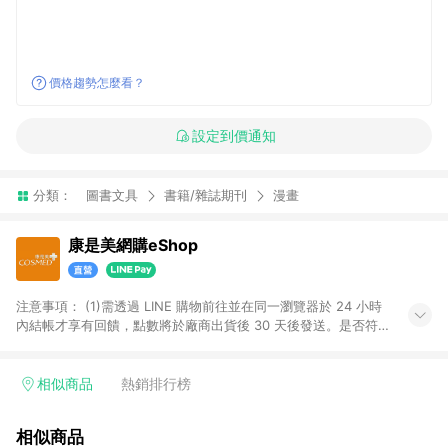
價格趨勢怎麼看？
設定到價通知
分類：
圖書文具
書籍/雜誌期刊
漫畫
康是美網購eShop
注意事項：​ (1)需透過 LINE 購物前往並在同一瀏覽器於 24 小時
內結帳才享有回饋，點數將於廠商出貨後 30 天後發送。​是否符
合回饋資格，依LINE購物系統紀錄為準。 (2)若使用康是美網購
APP下單，將無法獲得點數回饋。​ (3)以下品類商品均無回饋：​ -
黃金鑽飾/精品相關/3C數位(含周邊)/家電視聽/運動戶外/母嬰用
相似商品
熱銷排行榜
品​ -統一時代百貨/夢時代部分商品​ -博客來商品及其他指定商品​
(4)符合LINE POINTS回饋資格之訂單及各商品之「LINE回
相似商品
饋%」，將於訂單成立後由「LINE購物通知」之官方帳號訊息通