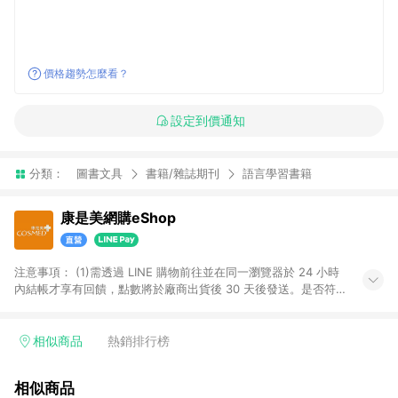
價格趨勢怎麼看？
設定到價通知
分類：
圖書文具
書籍/雜誌期刊
語言學習書籍
康是美網購eShop
注意事項：​ (1)需透過 LINE 購物前往並在同一瀏覽器於 24 小時
內結帳才享有回饋，點數將於廠商出貨後 30 天後發送。​是否符
合回饋資格，依LINE購物系統紀錄為準。 (2)若使用康是美網購
APP下單，將無法獲得點數回饋。​ (3)以下品類商品均無回饋：​ -
黃金鑽飾/精品相關/3C數位(含周邊)/家電視聽/運動戶外/母嬰用
相似商品
熱銷排行榜
品​ -統一時代百貨/夢時代部分商品​ -博客來商品及其他指定商品​
(4)符合LINE POINTS回饋資格之訂單及各商品之「LINE回
相似商品
饋%」，將於訂單成立後由「LINE購物通知」之官方帳號訊息通