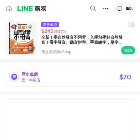
筆記
歷史低價
$245
(降$70)
全新！學自然發音不用背：入學前學好自然發
音！看字發音、聽音拼字、手寫練字，單字能
說會寫記得住，一輩子都受用！（附 QR 碼線
搶購
康是美網購eShop
上音檔＋發音律動操線上影片）
歷史低價
$70
近一年最省