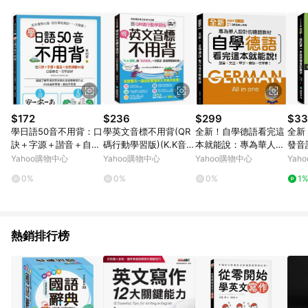
知。亦可於LINE購物網站或APP中的「我的訂單」頁面查詢，請
依LINE購物網站訂單成立通知為準。​​ (5)LINE購物設有「單一商
品最高回饋點數」機制 (部分時段開放「回饋無上限」)，以同一
訂單中同一商品不論件數計算，請依訂單成立當下LINE購物的回
饋機制為準。
$172
$236
$299
$33
學日語50音不用背：口
學英文音標不用背(QR
全新！自學德語看完這
全新
訣＋字源＋諧音＋自然
碼行動學習版)(K.K音標
本就能說：專為華人設
發音
律動50音，日語假名一
與自然發音一次搞定.發
計的德語教材，發音 +
00
Yahoo購物中心
Yahoo購物中心
Yahoo購物中心
Yah
次學到好
音學習無死
文法 + 單字 + 會話一
（附
0%
0%
0%
1
次學會！
例句
熱銷排行榜