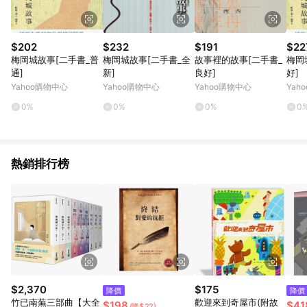
$202
$232
$191
$22
梅岡城故事[二手書_普
梅岡城故事[二手書_全
故事裡的故事[二手書_
梅岡
通]
新]
良好]
好]
Yahoo購物中心
Yahoo購物中心
Yahoo購物中心
Yah
0%
0%
0%
0
熱銷排行榜
$2,370
$175
降價
降價
竹已南蕪三部曲【大全
歡迎來到奇屋市(附故
$198
$41
(降$22)