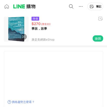
筆記
降價
$270
(降$30)
事故，故事
搶購
康是美網購eShop
價格趨勢怎麼看？