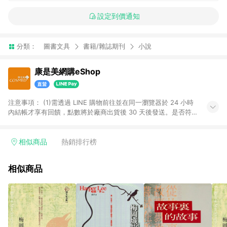
設定到價通知
分類：
圖書文具
書籍/雜誌期刊
小說
康是美網購eShop
注意事項：​ (1)需透過 LINE 購物前往並在同一瀏覽器於 24 小時
內結帳才享有回饋，點數將於廠商出貨後 30 天後發送。​是否符
合回饋資格，依LINE購物系統紀錄為準。 (2)若使用康是美網購
APP下單，將無法獲得點數回饋。​ (3)以下品類商品均無回饋：​ -
黃金鑽飾/精品相關/3C數位(含周邊)/家電視聽/運動戶外/母嬰用
相似商品
熱銷排行榜
品​ -統一時代百貨/夢時代部分商品​ -博客來商品及其他指定商品​
(4)符合LINE POINTS回饋資格之訂單及各商品之「LINE回
相似商品
饋%」，將於訂單成立後由「LINE購物通知」之官方帳號訊息通
知。亦可於LINE購物網站或APP中的「我的訂單」頁面查詢，請
依LINE購物網站訂單成立通知為準。​​ (5)LINE購物設有「單一商
品最高回饋點數」機制 (部分時段開放「回饋無上限」)，以同一
訂單中同一商品不論件數計算，請依訂單成立當下LINE購物的回
饋機制為準。