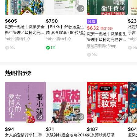
$605
$790
$23
降價
職安一點通｜職業安全
【BHK’s】舒敏適益生
吃定
$632
(降$168)
衛生管理乙級檢定完勝
菌 素食膠囊 (60粒/盒)
手書
職安一點通｜職業衛生
攻略｜2025版(套書)
Yahoo購物中心
Yahoo購物中心
Yah
管理甲級檢定完勝攻略
[二手書_近全新]
｜2026版
康是美網購eShop
0%
1%
0
0%
熱銷排行榜
$94
$71
$187
$64
女人的愛情行李[二手
京阪神旅遊全攻略2014
東京藥妝美研購
尼采