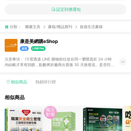
設定到價通知
分類：
圖書文具
書籍/雜誌期刊
旅遊生活書籍
康是美網購eShop
注意事項：​ (1)需透過 LINE 購物前往並在同一瀏覽器於 24 小時
內結帳才享有回饋，點數將於廠商出貨後 30 天後發送。​是否符
合回饋資格，依LINE購物系統紀錄為準。 (2)若使用康是美網購
APP下單，將無法獲得點數回饋。​ (3)以下品類商品均無回饋：​ -
黃金鑽飾/精品相關/3C數位(含周邊)/家電視聽/運動戶外/母嬰用
相似商品
熱銷排行榜
品​ -統一時代百貨/夢時代部分商品​ -博客來商品及其他指定商品​
(4)符合LINE POINTS回饋資格之訂單及各商品之「LINE回
相似商品
饋%」，將於訂單成立後由「LINE購物通知」之官方帳號訊息通
知。亦可於LINE購物網站或APP中的「我的訂單」頁面查詢，請
依LINE購物網站訂單成立通知為準。​​ (5)LINE購物設有「單一商
品最高回饋點數」機制 (部分時段開放「回饋無上限」)，以同一
訂單中同一商品不論件數計算，請依訂單成立當下LINE購物的回
饋機制為準。