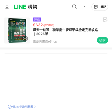
筆記
降價
$632
(降$168)
職安一點通｜職業衛生管理甲級檢定完勝攻略
｜2026版
搶購
康是美網購eShop
價格趨勢怎麼看？