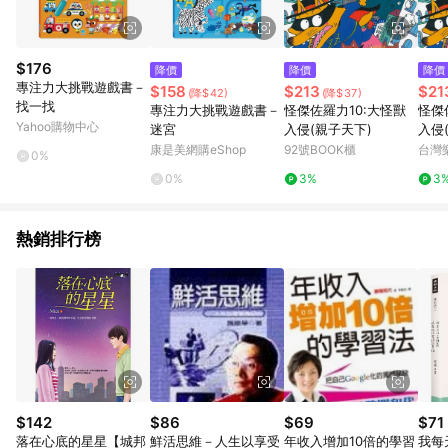
$176
降價
降價
降價
專注力大挑戰遊戲書－
$158
$213
$21
(降$42)
(降$37)
找一找
專注力大挑戰遊戲書－
怪傑佐羅力10:大怪獸
怪傑
Yahoo購物中心
迷宮
入侵(親子天下)
入侵
康是美網購eShop
92號BOOK櫃
台灣
0%
0%
3%
3
熱銷排行榜
$142
$86
$69
$71
落在心底的星星【城邦
鮮活思維－人生以享受
年收入增加10倍的學習
我每