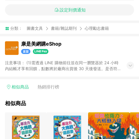
設定到價通知
分類：
圖書文具
書籍/雜誌期刊
心理勵志書籍
康是美網購eShop
注意事項：​ (1)需透過 LINE 購物前往並在同一瀏覽器於 24 小時
內結帳才享有回饋，點數將於廠商出貨後 30 天後發送。​是否符
合回饋資格，依LINE購物系統紀錄為準。 (2)若使用康是美網購
APP下單，將無法獲得點數回饋。​ (3)以下品類商品均無回饋：​ -
黃金鑽飾/精品相關/3C數位(含周邊)/家電視聽/運動戶外/母嬰用
相似商品
熱銷排行榜
品​ -統一時代百貨/夢時代部分商品​ -博客來商品及其他指定商品​
(4)符合LINE POINTS回饋資格之訂單及各商品之「LINE回
相似商品
饋%」，將於訂單成立後由「LINE購物通知」之官方帳號訊息通
知。亦可於LINE購物網站或APP中的「我的訂單」頁面查詢，請
依LINE購物網站訂單成立通知為準。​​ (5)LINE購物設有「單一商
品最高回饋點數」機制 (部分時段開放「回饋無上限」)，以同一
訂單中同一商品不論件數計算，請依訂單成立當下LINE購物的回
饋機制為準。