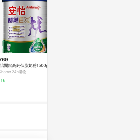
769
$525
怡關鍵高鈣低脂奶粉1500g
克寧 100%純
$625
(雙重省$142)
【愛買】
Chome 24h購物
克寧銀養奶粉高鈣葉黃素配方 1.5
Kg
Yahoo購物中
1%
萬家福線上購物
0%
3%