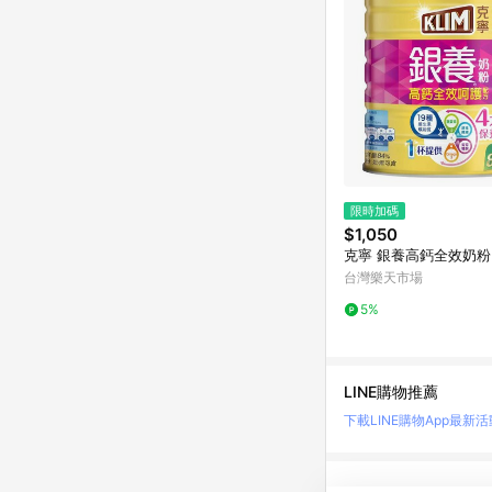
限時加碼
$1,050
克寧 銀養高鈣全效奶粉 
台灣樂天市場
5%
LINE購物推薦
下載LINE購物App
最新活