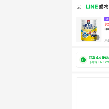
降
$
Q
康
訂單成立賺5
下單享LINE P