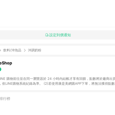
設定到價通知
飲料/沖泡品
沖調奶粉
Shop
過 LINE 購物前往並在同一瀏覽器於 24 小時內結帳才享有回饋，點數將於廠商出貨
依LINE購物系統紀錄為準。 (2)若使用康是美網購APP下單，將無法獲得點數回饋
黃金鑽飾/精品相關/3C數位(含周邊)/家電視聽/運動戶外/母嬰用品​ -統一時代
指定商品​ (4)符合LINE POINTS回饋資格之訂單及各商品之「LINE回饋%」
官方帳號訊息通知。亦可於LINE購物網站或APP中的「我的訂單」頁面查詢，請依
排行榜
(5)LINE購物設有「單一商品最高回饋點數」機制 (部分時段開放「回饋無上限
請依訂單成立當下LINE購物的回饋機制為準。