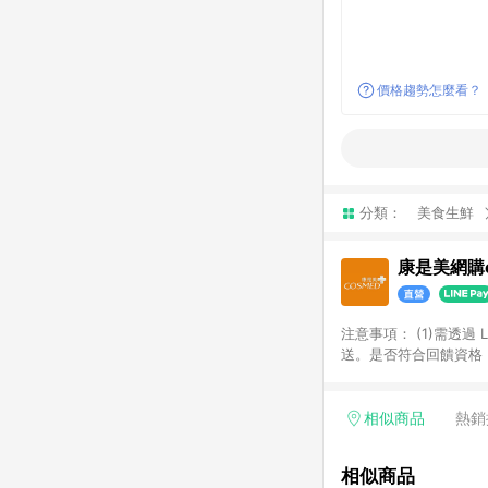
價格趨勢怎麼看？
分類：
美食生鮮
康是美網購e
注意事項：​ (1)需透
送。​是否符合回饋資格，
品類商品均無回饋：​ -
品​ -博客來商品及其他
「LINE購物通知」之
相似商品
熱銷
訂單成立通知為準。​​ 
同一商品不論件數計算，
相似商品