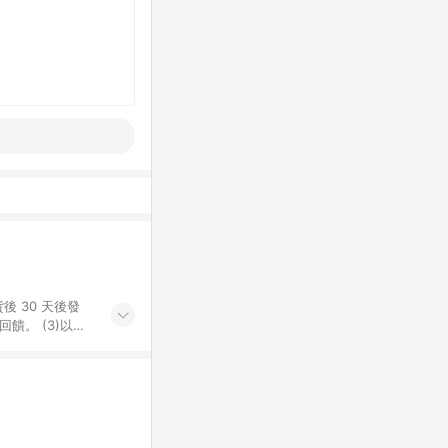
後 30 天後發
。​ (3)以下
百貨/夢時代部分商
，將於訂單成立後由
LINE購物網站
」)，以同一訂單中