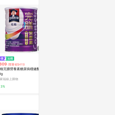
$299
降價
【官方直營】
809
$474
(雙重省$415)
(降$25)
粉(900g/罐)
格完膳營養素糖尿病穩健配方9
桂格全家人高鈣奶粉2000G【愛
0g
Yahoo購物中
買】
家福線上購物
台灣樂天市場
1%
3%
3%