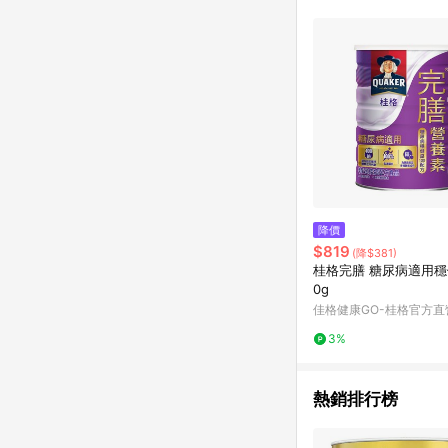
降價
$819
(降$381)
桂格完膳 糖尿病適用穩
0g
佳格健康GO-桂格官方直
3%
熱銷排行榜