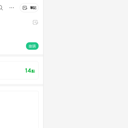
筆記
搶購
14
點