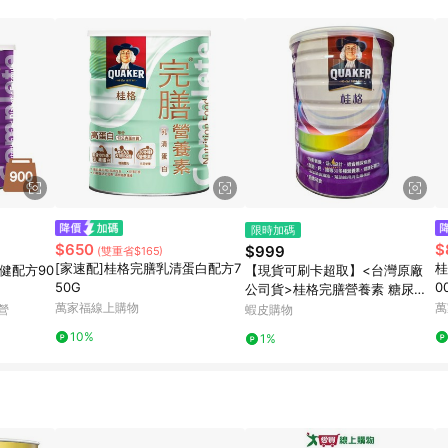
限時加碼
$650
$
$999
(雙重省$165)
[家速配]桂格完膳乳清蛋白配方7
桂
健配方90
【現貨可刷卡超取】<台灣原廠
50G
0
公司貨>桂格完膳營養素 糖尿病
萬家福線上購物
穩健配方 900G/1瓶
萬
營
蝦皮購物
10%
1%