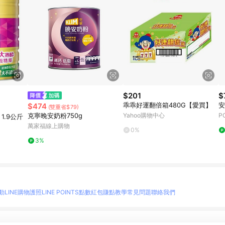
$201
$
乖乖好運翻倍箱480G【愛買】
安
$474
(雙重省$79)
克寧晚安奶粉750g
Yahoo購物中心
P
1.9公斤
萬家福線上購物
0%
3%
動
LINE購物護照
LINE POINTS點數紅包
賺點教學
常見問題
聯絡我們