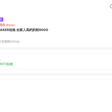
價
299
(降$80)
UAKER桂格 全家人高鈣奶粉900G
是美網購eShop
%
OINTS點數