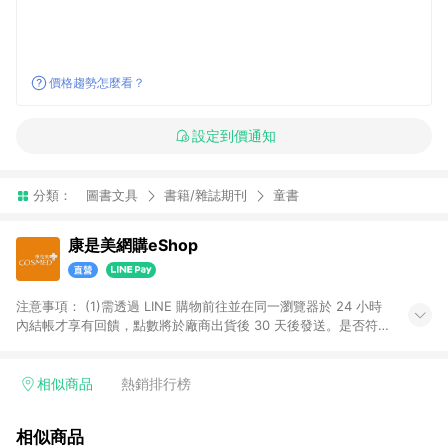
價格趨勢怎麼看？
設定到價通知
分類：
圖書文具
書籍/雜誌期刊
童書
康是美網購eShop
注意事項：​ (1)需透過 LINE 購物前往並在同一瀏覽器於 24 小時
內結帳才享有回饋，點數將於廠商出貨後 30 天後發送。​是否符
合回饋資格，依LINE購物系統紀錄為準。 (2)若使用康是美網購
APP下單，將無法獲得點數回饋。​ (3)以下品類商品均無回饋：​ -
黃金鑽飾/精品相關/3C數位(含周邊)/家電視聽/運動戶外/母嬰用
相似商品
熱銷排行榜
品​ -統一時代百貨/夢時代部分商品​ -博客來商品及其他指定商品​
(4)符合LINE POINTS回饋資格之訂單及各商品之「LINE回
相似商品
饋%」，將於訂單成立後由「LINE購物通知」之官方帳號訊息通