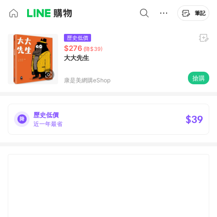
筆記
歷史低價
$276
(降$39)
大大先生
搶購
康是美網購eShop
歷史低價
$39
近一年最省