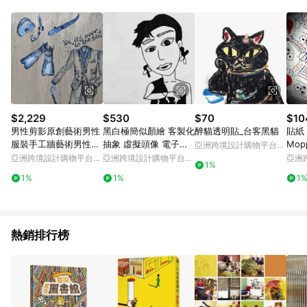
知。亦可於LINE購物網站或APP中的「我的訂單」頁面查詢，請
依LINE購物網站訂單成立通知為準。​​ (5)LINE購物設有「單一商
品最高回饋點數」機制 (部分時段開放「回饋無上限」)，以同一
訂單中同一商品不論件數計算，請依訂單成立當下LINE購物的回
饋機制為準。
$2,229
$530
$70
$10
男性剪影原創藝術男性
黑白極簡似顏繪 客製化
醉貓透明貼_台客黑貓
貼紙
服裝手工牆藝術男性夢
抽象 虛擬頭像 電子檔
Mop
亞洲跨境設計購物平台
想腳蹼
紀念禮 畢業禮
Pinkoi
亞洲跨境設計購物平台
亞洲跨境設計購物平台
亞洲
1%
Pinkoi
Pinkoi
Pinko
1%
1%
1
熱銷排行榜