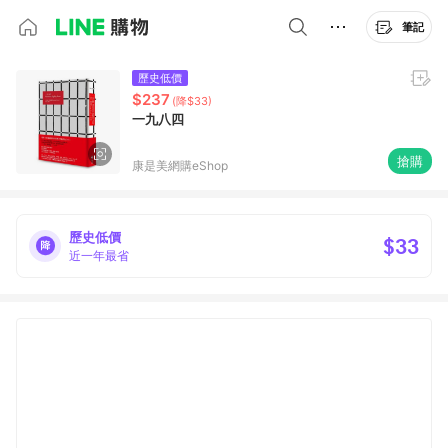
筆記
歷史低價
$237
(降$33)
一九八四
搶購
康是美網購eShop
歷史低價
$33
近一年最省