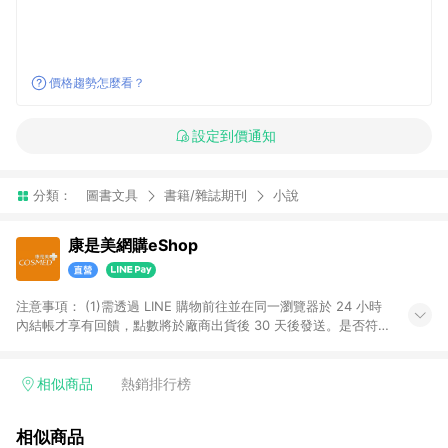
價格趨勢怎麼看？
設定到價通知
分類：
圖書文具
書籍/雜誌期刊
小說
康是美網購eShop
注意事項：​ (1)需透過 LINE 購物前往並在同一瀏覽器於 24 小時
內結帳才享有回饋，點數將於廠商出貨後 30 天後發送。​是否符
合回饋資格，依LINE購物系統紀錄為準。 (2)若使用康是美網購
APP下單，將無法獲得點數回饋。​ (3)以下品類商品均無回饋：​ -
黃金鑽飾/精品相關/3C數位(含周邊)/家電視聽/運動戶外/母嬰用
相似商品
熱銷排行榜
品​ -統一時代百貨/夢時代部分商品​ -博客來商品及其他指定商品​
(4)符合LINE POINTS回饋資格之訂單及各商品之「LINE回
相似商品
饋%」，將於訂單成立後由「LINE購物通知」之官方帳號訊息通