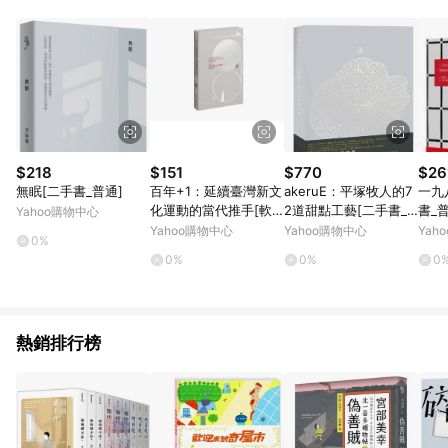
知。亦可於LINE購物網站或APP中的「我的訂單」頁面查詢，請
依LINE購物網站訂單成立通知為準。​​ (5)LINE購物設有「單一商
品最高回饋點數」機制 (部分時段開放「回饋無上限」)，以同一
訂單中同一商品不論件數計算，請依訂單成立當下LINE購物的回
饋機制為準。
$218
$151
$770
$26
無眠[二手書_普通]
百年+1：延續臺灣新文
akeruE：平塚牧人的7
一九
化運動的當代推手[軟
2道甜點工藝[二手書_
書_普
Yahoo購物中心
精裝][二手書_良好]
良好]
Yahoo購物中心
Yahoo購物中心
Yah
0%
0%
0%
0
熱銷排行榜