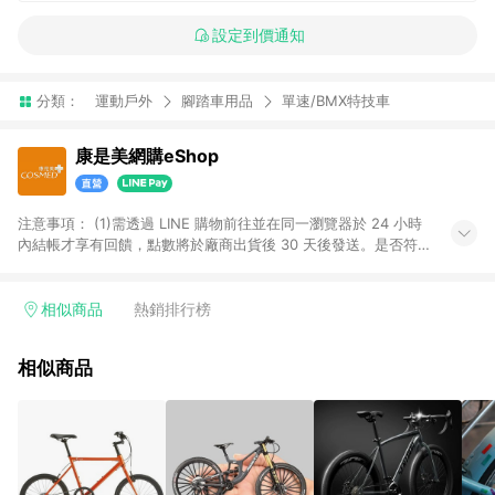
設定到價通知
分類：
運動戶外
腳踏車用品
單速/BMX特技車
康是美網購eShop
注意事項：​ (1)需透過 LINE 購物前往並在同一瀏覽器於 24 小時
內結帳才享有回饋，點數將於廠商出貨後 30 天後發送。​是否符
合回饋資格，依LINE購物系統紀錄為準。 (2)若使用康是美網購
APP下單，將無法獲得點數回饋。​ (3)以下品類商品均無回饋：​ -
黃金鑽飾/精品相關/3C數位(含周邊)/家電視聽/運動戶外/母嬰用
相似商品
熱銷排行榜
品​ -統一時代百貨/夢時代部分商品​ -博客來商品及其他指定商品​
(4)符合LINE POINTS回饋資格之訂單及各商品之「LINE回
相似商品
饋%」，將於訂單成立後由「LINE購物通知」之官方帳號訊息通
知。亦可於LINE購物網站或APP中的「我的訂單」頁面查詢，請
依LINE購物網站訂單成立通知為準。​​ (5)LINE購物設有「單一商
品最高回饋點數」機制 (部分時段開放「回饋無上限」)，以同一
訂單中同一商品不論件數計算，請依訂單成立當下LINE購物的回
饋機制為準。