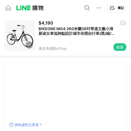
筆記
$4,190
BIKEONE MG4 260米蘭26吋單速文藝小清
新淑女車低跨點設計城市休閒自行車(黑/綠/
粉/藍)-4色可選_廠商直送
搶購
康是美網購eShop
價格趨勢怎麼看？