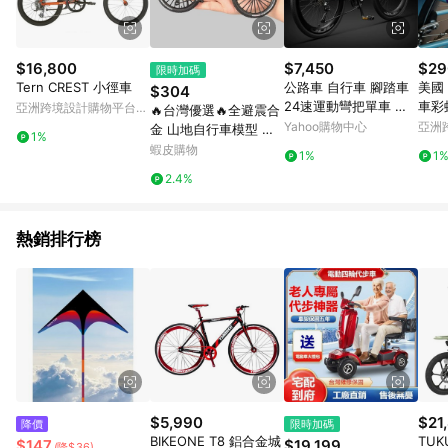
$16,800
$7,450
$29
限時加碼
Tern CREST 小徑車
公路車 自行車 腳踏車
美國 
$304
24速運動彎把單車 碳
車彩
亞洲跨境設計購物平台
🔥台灣優選🔥全避震合
合金自行車
裝飾
Pinkoi
Yahoo購物中心
亞洲
金 山地自行車模型 合
1%
Pinko
金漸變單車模型 迷你公
蝦皮購物
1%
1
路自行車競速 仿真道路
2.4%
山地車擺件玩具 擺件收
藏 送禮
熱銷排行榜
$5,990
$21
降價
限時加碼
BIKEONE T8 鋁合金城
TU
$147
$19,199
(降$36)