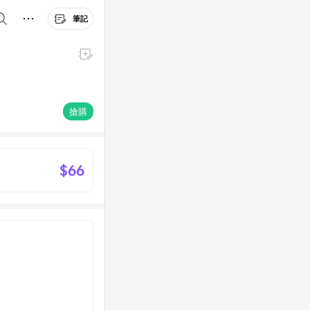
筆記
搶購
$66