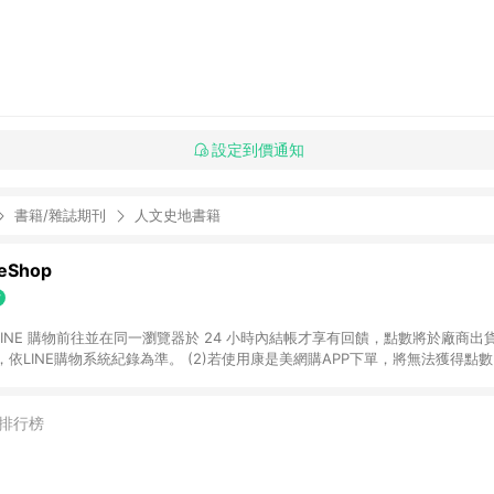
設定到價通知
書籍/雜誌期刊
人文史地書籍
Shop
過 LINE 購物前往並在同一瀏覽器於 24 小時內結帳才享有回饋，點數將於廠商出貨
依LINE購物系統紀錄為準。 (2)若使用康是美網購APP下單，將無法獲得點數回饋
黃金鑽飾/精品相關/3C數位(含周邊)/家電視聽/運動戶外/母嬰用品​ -統一時代
指定商品​ (4)符合LINE POINTS回饋資格之訂單及各商品之「LINE回饋%」
官方帳號訊息通知。亦可於LINE購物網站或APP中的「我的訂單」頁面查詢，請依
排行榜
(5)LINE購物設有「單一商品最高回饋點數」機制 (部分時段開放「回饋無上限
請依訂單成立當下LINE購物的回饋機制為準。