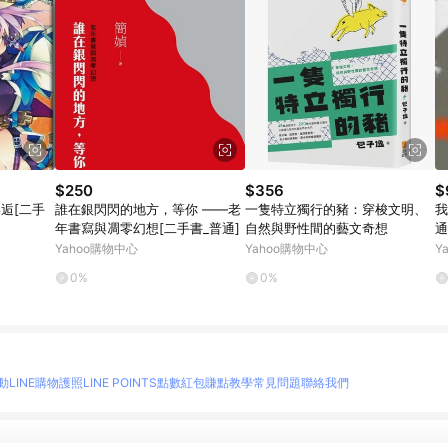
$250
$356
$
逅[二手
誰在銀閃閃的地方，等你 ——老
一隻特立獨行的豬：穿梭文明、
我
年書寫與凋零幻想[二手書_普通]
自然與野性間的藝文奇想
通
Yahoo購物中心
Yahoo購物中心
Y
0%
0%
動
LINE購物護照
LINE POINTS點數紅包
賺點教學
常見問題
聯絡我們