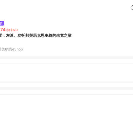
價
74
(降$66)
匪：左派、烏托邦與馬克思主義的未竟之業
是美網購eShop