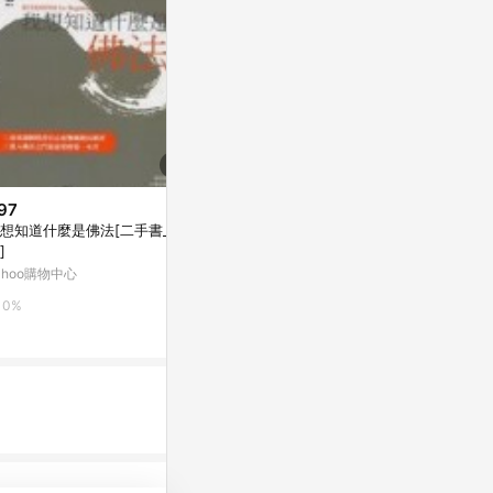
97
$80
降價
想知道什麼是佛法[二手書_普
GE~戀愛成就~ (13)_Readmoo
$252
(降$68)
]
讀墨電子書
日本戰國名將
ahoo購物中心
Yahoo購物中心
康是美網購eSh
0%
1%
0%