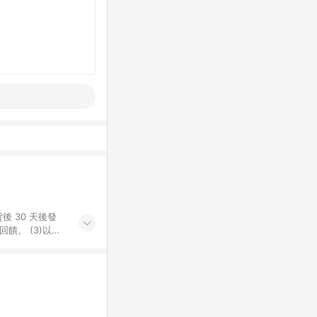
後 30 天後發
。​ (3)以下
百貨/夢時代部分商
，將於訂單成立後由
LINE購物網站
」)，以同一訂單中