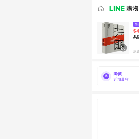
降
$4
共
康
降價
近期最省