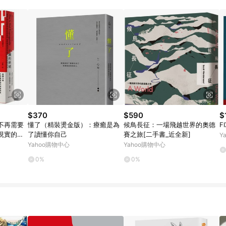
$370
$590
$
不再需要
懂了（精裝燙金版）：療癒是為
候鳥長征：一場飛越世界的奧德
F
現實的定
了讀懂你自己
賽之旅[二手書_近全新]
Y
【城邦讀
Yahoo購物中心
Yahoo購物中心
0%
0%