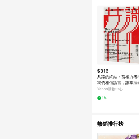
$316
共識的終結：當權力者
我們相信謊言，誰掌握
義權，誰就能操控政治
Yahoo購物中心
書花園】
1%
熱銷排行榜