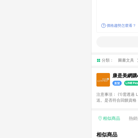
價格趨勢怎麼看？
分類：
圖書文具
康是美網購e
注意事項：​ (1)需透
送。​是否符合回饋資格，
品類商品均無回饋：​ -
品​ -博客來商品及其他
「LINE購物通知」之
相似商品
熱銷
訂單成立通知為準。​​ 
同一商品不論件數計算，
相似商品