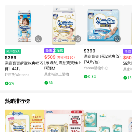
知。亦可於LINE購物網站或APP中的「我的訂單」頁面查詢，請
依LINE購物網站訂單成立通知為準。​​ (5)LINE購物設有「單一商
品最高回饋點數」機制 (部分時段開放「回饋無上限」)，以同一
訂單中同一商品不論件數計算，請依訂單成立當下LINE購物的回
饋機制為準。
$399
限時加碼
降價
滿意寶寶 瞬潔乾爽(S)
$509
$369
$50
(雙重省$80)
(74片/包)
[家速配]滿意寶寶極上
滿意寶寶瞬潔乾爽輕巧
滿意
呵護M
Yahoo購物中心
褲L 44片
萬家
萬家福線上購物
屈臣氏Watsons
0.3%
1
6%
2%
熱銷排行榜