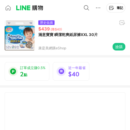
筆記
歷史低價
$439
(降$40)
滿意寶寶 瞬潔乾爽紙尿褲XXL 30片
搶購
康是美網購eShop
訂單成立賺0.5%
近一年最省
2
$40
點