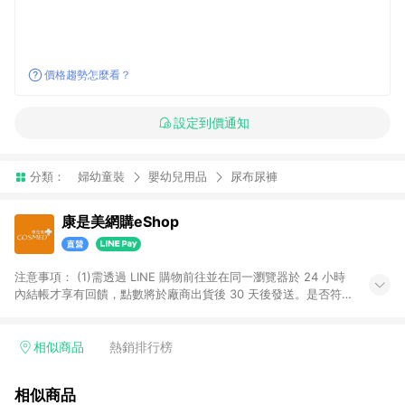
價格趨勢怎麼看？
設定到價通知
分類：
婦幼童裝
嬰幼兒用品
尿布尿褲
康是美網購eShop
注意事項：​ (1)需透過 LINE 購物前往並在同一瀏覽器於 24 小時
內結帳才享有回饋，點數將於廠商出貨後 30 天後發送。​是否符
合回饋資格，依LINE購物系統紀錄為準。 (2)若使用康是美網購
APP下單，將無法獲得點數回饋。​ (3)以下品類商品均無回饋：​ -
黃金鑽飾/精品相關/3C數位(含周邊)/家電視聽/運動戶外/母嬰用
相似商品
熱銷排行榜
品​ -統一時代百貨/夢時代部分商品​ -博客來商品及其他指定商品​
(4)符合LINE POINTS回饋資格之訂單及各商品之「LINE回
相似商品
饋%」，將於訂單成立後由「LINE購物通知」之官方帳號訊息通