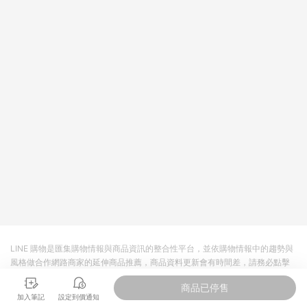
依LINE購物網站訂單成立通知為準。​​ (5)LINE購物設有「單一商
品最高回饋點數」機制 (部分時段開放「回饋無上限」)，以同一
訂單中同一商品不論件數計算，請依訂單成立當下LINE購物的回
饋機制為準。
LINE 購物是匯集購物情報與商品資訊的整合性平台，並依購物情報中的趨勢與
風格做合作網路商家的延伸商品推薦，商品資料更新會有時間差，請務必點擊
商品至各合作網路商家，確認現售價與購物條件，一切資訊以合作廠商網頁為
商品已停售
準。
加入筆記
設定到價通知