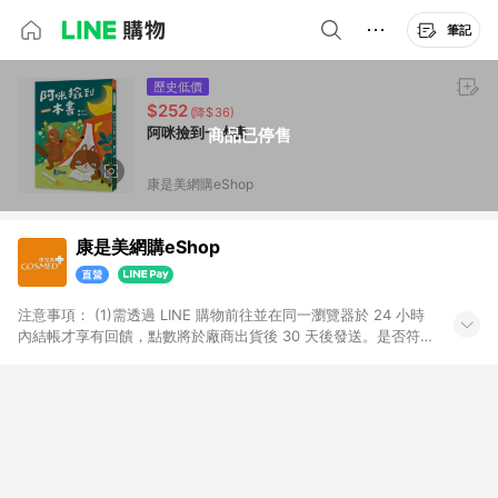
筆記
歷史低價
$252
(降$36)
阿咪撿到一本書
商品已停售
康是美網購eShop
康是美網購eShop
注意事項：​ (1)需透過 LINE 購物前往並在同一瀏覽器於 24 小時
內結帳才享有回饋，點數將於廠商出貨後 30 天後發送。​是否符
合回饋資格，依LINE購物系統紀錄為準。 (2)若使用康是美網購
APP下單，將無法獲得點數回饋。​ (3)以下品類商品均無回饋：​ -
黃金鑽飾/精品相關/3C數位(含周邊)/家電視聽/運動戶外/母嬰用
品​ -統一時代百貨/夢時代部分商品​ -博客來商品及其他指定商品​
(4)符合LINE POINTS回饋資格之訂單及各商品之「LINE回
饋%」，將於訂單成立後由「LINE購物通知」之官方帳號訊息通
知。亦可於LINE購物網站或APP中的「我的訂單」頁面查詢，請