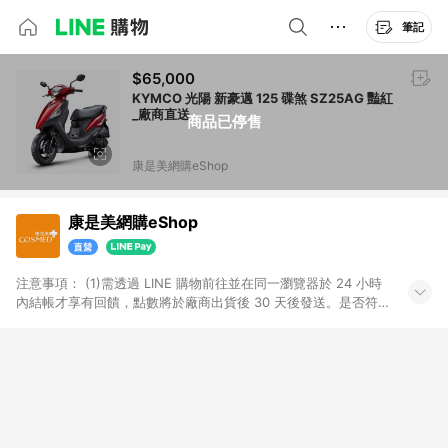
筆記
$65,000
KYMCO 光陽 新豪邁 125 碟煞 SZ25AG 豔紅
_廠商直送
商品已停售
康是美網購eShop
康是美網購eShop
注意事項：​ (1)需透過 LINE 購物前往並在同一瀏覽器於 24 小時
內結帳才享有回饋，點數將於廠商出貨後 30 天後發送。​是否符
合回饋資格，依LINE購物系統紀錄為準。 (2)若使用康是美網購
APP下單，將無法獲得點數回饋。​ (3)以下品類商品均無回饋：​ -
黃金鑽飾/精品相關/3C數位(含周邊)/家電視聽/運動戶外/母嬰用
品​ -統一時代百貨/夢時代部分商品​ -博客來商品及其他指定商品​
(4)符合LINE POINTS回饋資格之訂單及各商品之「LINE回
饋%」，將於訂單成立後由「LINE購物通知」之官方帳號訊息通
知。亦可於LINE購物網站或APP中的「我的訂單」頁面查詢，請