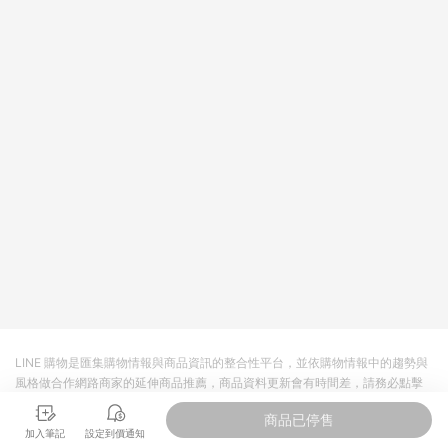
依LINE購物網站訂單成立通知為準。​​ (5)LINE購物設有「單一商
品最高回饋點數」機制 (部分時段開放「回饋無上限」)，以同一
訂單中同一商品不論件數計算，請依訂單成立當下LINE購物的回
饋機制為準。
LINE 購物是匯集購物情報與商品資訊的整合性平台，並依購物情報中的趨勢與
風格做合作網路商家的延伸商品推薦，商品資料更新會有時間差，請務必點擊
商品至各合作網路商家，確認現售價與購物條件，一切資訊以合作廠商網頁為
商品已停售
準。
加入筆記
設定到價通知