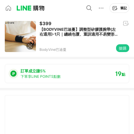
筆記
$399
【BODYVINE巴迪蔓】調整型矽膠護腕帶(左
右通用)-1只｜纏繞包覆、重訓適用不易變形節
日送禮首選
搶購
BodyVine巴迪蔓
訂單成立賺5%
19
點
下單享LINE POINTS點數