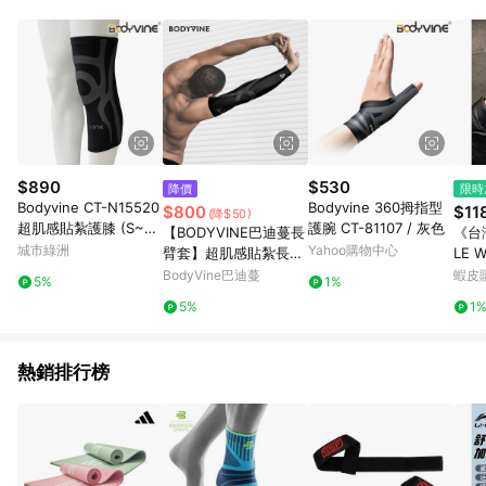
$890
$530
降價
限時
Bodyvine CT-N15520
Bodyvine 360拇指型
$800
$11
(降$50)
超肌感貼紮護膝 (S~2X
護腕 CT-81107 / 灰色
【BODYVINE巴迪蔓長
《台
L) / 灰色
城市綠洲
Yahoo購物中心
臂套】超肌感貼紮長臂
LE 
套-1只｜排球護具、球
錶帶
BodyVine巴迪蔓
蝦皮
5%
1%
類運動推薦三層加壓結
帶 S1
5%
1
構穩固手臂
女士
熱銷排行榜