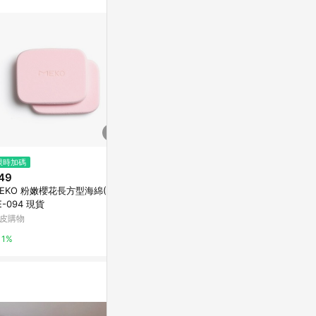
限時加碼
降價
限時加碼
49
$79
$119
(降$26)
EKO 粉嫩櫻花長方型海綿(2入)
【粉撲】水晶超柔蛋形蜜粉撲(1
MEKO 氣墊
E-094 現貨
入) EE-009
ubycell雙面 
皮購物
MEKO小資時尚
蝦皮購物
1%
3%
1%