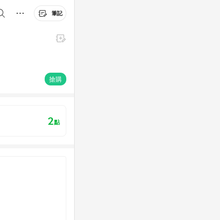
筆記
搶購
2
點