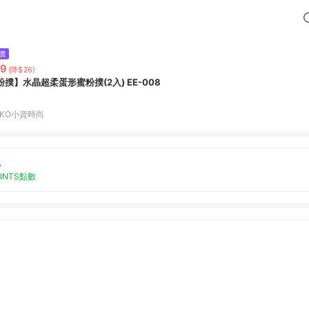
價
79
(降$26)
粉撲】水晶超柔蛋形蜜粉撲(2入) EE-008
EKO小資時尚
%
OINTS點數