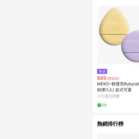
降價
$89
(降$30)
MEKO~輕透亮Rubyce
粉撲(1入) 款式可選
小三美日官網
2%
熱銷排行榜