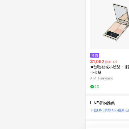
降價
$1,062
(降$118)
★澎澎秘光小臉盤・裸
小金桃
A.M. Fairyland
2%
LINE購物推薦
下載LINE購物App
最新活