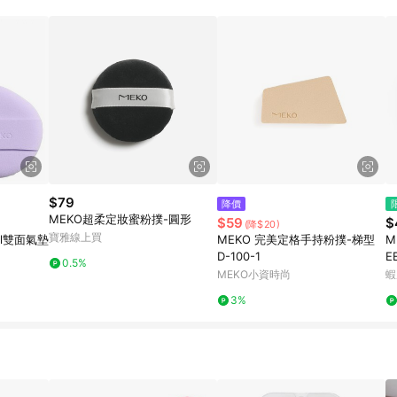
$79
降價
MEKO超柔定妝蜜粉撲-圓形
$59
$
(降$20)
寶雅線上買
ll雙面氣墊
MEKO 完美定格手持粉撲-梯型
M
D-100-1
E
0.5%
MEKO小資時尚
蝦
3%