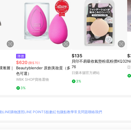
$135
$
降價
貝印不易吸收氣墊粉底粉撲KQ32
N
$620
(降$70)
76
亞
裸漸層｜
Beautyblender 原創美妝蛋（多
日藥本舖官方網站
色可選）
WBK SHOP寶格選物
3%
3%
動
LINE購物護照
LINE POINTS點數紅包
賺點教學
常見問題
聯絡我們