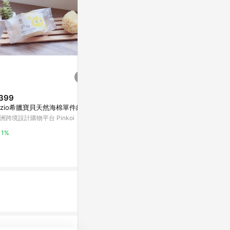
399
$159
$304
izio希臘寶貝天然海棉單件組
Solone彈力雙面舒芙蕾海綿_厚
NYX 全息光
蛋燒
洲跨境設計購物平台 Pinkoi
東森購物 ETMa
日藥本舖官方網站
1%
0.5%
3%