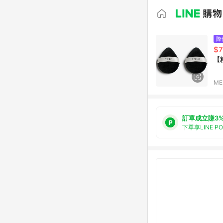
降
$
【
M
訂單成立賺3
下單享LINE P