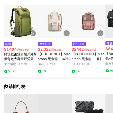
降價
歷史低價
歷史低價
$84
$1,464
$2,322
$2,142
(降$366)
(降$258)
(降$540)
【An
跨境戰術雙肩包戶外醫
【DOUGHNUT】Mac
【DOUGHNUT】Mac
包-
療背包大容量野營登山
aroon 馬卡龍 - 14吋後
aroon 馬卡龍 - 11吋後
男書
背包急救行囊多功能
背包 - 石 D010RE-000
背包 - 薰衣草x粉紅玫
蝦皮
東森購物 ETMall
BAG TO YOU
BAG TO YOU
電腦包
8-F
瑰 D124-7590-F
2
0.5%
3%
3%
熱銷排行榜