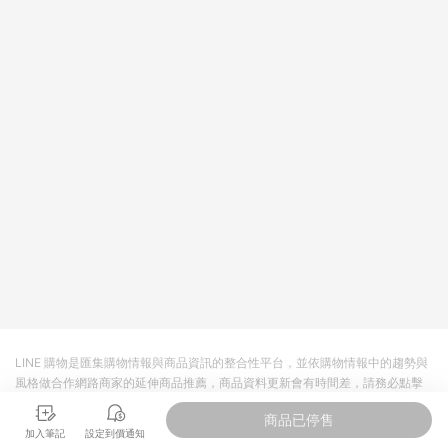
LINE 購物是匯集購物情報與商品資訊的整合性平台，並依購物情報中的趨勢與
風格做合作網路商家的延伸商品推薦，商品資料更新會有時間差，請務必點擊
商品至各合作網路商家，確認現售價與購物條件，一切資訊以合作廠商網頁為
商品已停售
準。
加入筆記
設定到價通知