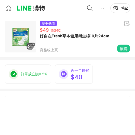
筆記
歷史低價
$49
(降$40)
好自在Fresh草本健康衛生棉10片24cm
搶購
寶雅線上買
近一年最省
訂單成立賺0.5%
$40