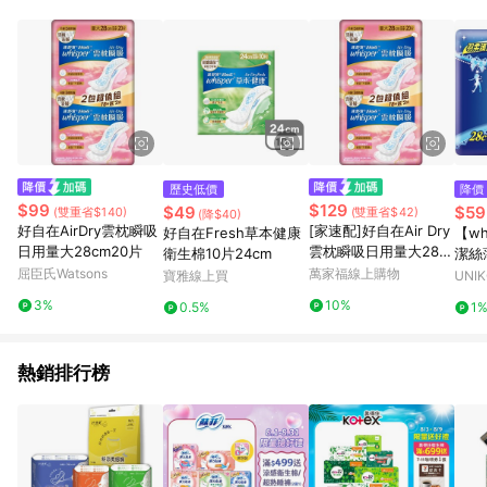
歷史低價
降價
$99
$129
$49
$59
(雙重省$140)
(雙重省$42)
(降$40)
好自在AirDry雲枕瞬吸
[家速配]好自在Air Dry
好自在Fresh草本健康
【wh
日用量大28cm20片
雲枕瞬吸日用量大28c
衛生棉10片24cm
潔絲
m20片
屈臣氏Watsons
萬家福線上購物
12片
寶雅線上買
UNI
3%
10%
0.5%
1
熱銷排行榜