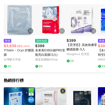
$399
降價
限時加碼
降價
【霓淨思】高效煥膚零
$3,636
$399
$39
(降$1,454)
觸感面膜-5入
111skin - Cryo 紓腫面
未來美EX8分鐘PRO安
【未
Neogence 霓淨思
膜
瓶亮白面膜(3入)
時空
台灣樂天市場
康是美網購eShop
MIR
2%
3%
5%
3
熱銷排行榜