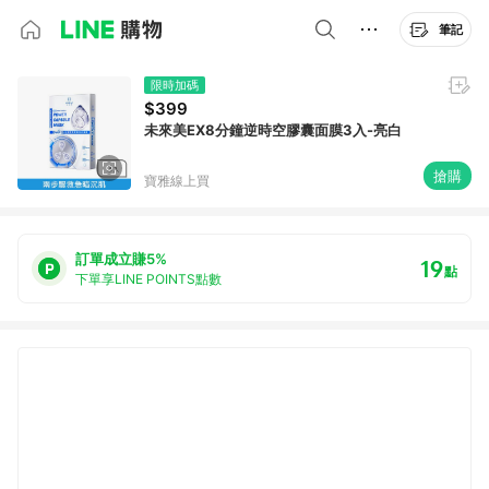
筆記
限時加碼
$399
未來美EX8分鐘逆時空膠囊面膜3入-亮白
搶購
寶雅線上買
訂單成立賺5%
19
點
下單享LINE POINTS點數