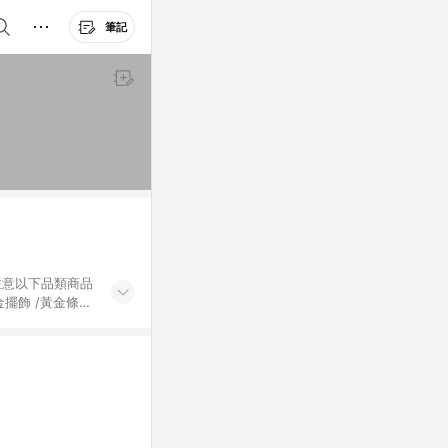
筆記
黃金擺飾 /黃金條
的購回饋活動享
除外) 3. 訂
轉賣不具回饋資
認定為準