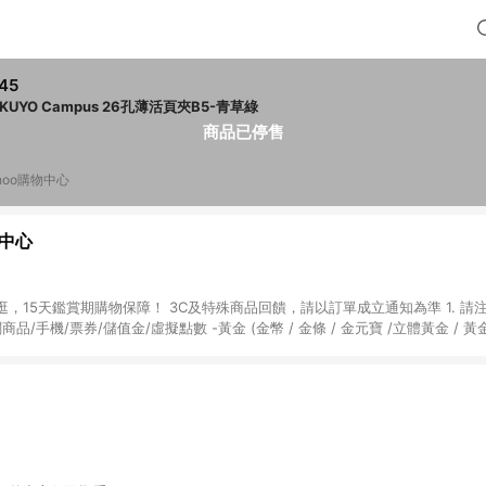
45
OKUYO Campus 26孔薄活頁夾B5-青草綠
商品已停售
hoo購物中心
物中心
天鑑賞期購物保障！ 3C及特殊商品回饋，請以訂單成立通知為準 1. 請注意以下品類商品
關商品/手機/票券/儲值金/虛擬點數 -黃金 (金幣 / 金條 / 金元寶 /立體黃金 / 
] 2. 以下訂單將不符合導購資格，亦不得使用點數紅包： - 點擊Yahoo奇摩APP
 - 購物中心商店之商品：商品賣場中有標示「商店」及顯示商店名稱者(指定活動店家
購物金/超贈點/福利金/紅利折抵/折價券等虛擬貨幣折抵 4. 大宗採購或批發
定您為大宗採購、批發轉賣而非最終消費使用者，相關認定以Yahoo購物中心之