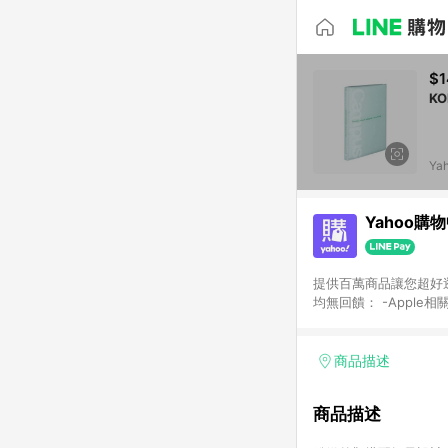
$1
K
Ya
Yahoo購
提供百萬商品讓您超好逛，15
均無回饋： -Apple相
塊) [2023/2/10起適用] -電玩/遊戲/相機/單眼/鏡頭/拍立得 [2024/6/1起適用] -內接硬碟、外接硬碟、主機板/顯示卡
[2026/5/18起適用
Yahoo超贈點回饋者
商品描述
單回饋金額將扣除運費/
格： 如有相關事證認
商品描述