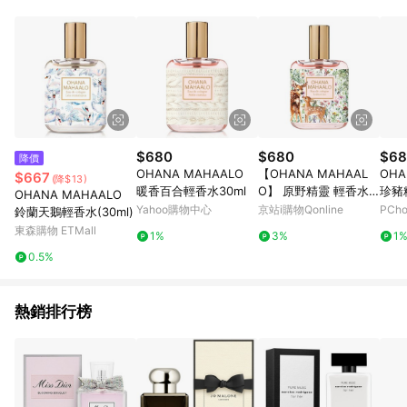
$680
$680
$68
降價
OHANA MAHAALO
【OHANA MAHAAL
OHA
$667
(降$13)
暖香百合輕香水30ml
O】 原野精靈 輕香水3
珍豬
OHANA MAHAALO
0ml(台灣限定款)
Yahoo購物中心
京站i購物Qonline
PCh
鈴蘭天鵝輕香水(30ml)
東森購物 ETMall
1%
3%
1
0.5%
熱銷排行榜