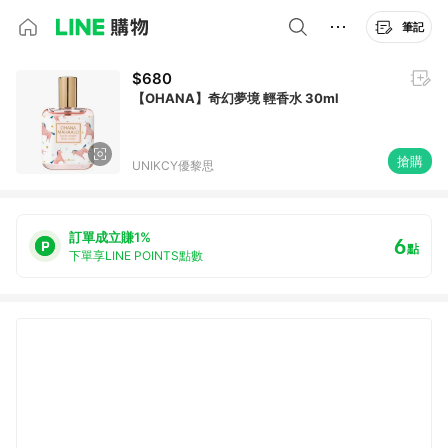
筆記
$680
【OHANA】奇幻夢境 輕香水 30ml
搶購
UNIKCY優黎思
訂單成立賺1%
6
點
下單享LINE POINTS點數