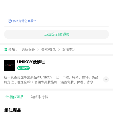
價格趨勢怎麼看？
設定到價通知
分類：
美妝保養
香水/香氛
女性香水
UNIKCY優黎思
統一集團美麗事業新品牌UNIKCY，以「年輕、時尚、獨特」為品
牌定位，引進全球56個國際美妝品牌，涵蓋彩妝、保養、香水、
髮肌芳療，近4,000個品項，同時提供專業彩妝諮詢與護膚服務，
打造引領時尚潮流的「國際精品美妍館」 請注意：若使用商家
App下單，不符合LINE購物贈點資格。
相似商品
熱銷排行榜
相似商品