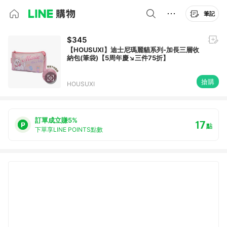
筆記
$345
【HOUSUXI】迪士尼瑪麗貓系列-加長三層收
納包(筆袋)【5周年慶↘三件75折】
搶購
HOUSUXI
訂單成立賺5%
17
點
下單享LINE POINTS點數