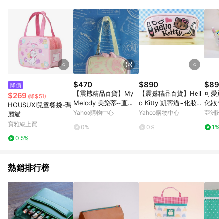
$470
$890
$89
降價
【震撼精品百貨】My
【震撼精品百貨】Hell
可愛
$269
(降$51)
Melody 美樂蒂~直提
o Kitty 凱蒂貓~化妝
化妝
HOUSUXI兒童餐袋-瑪
包_米黃粉
包/筆袋-化妝品
Yahoo購物中心
Yahoo購物中心
亞洲
麗貓
Pinko
寶雅線上買
0%
0%
1
0.5%
熱銷排行榜