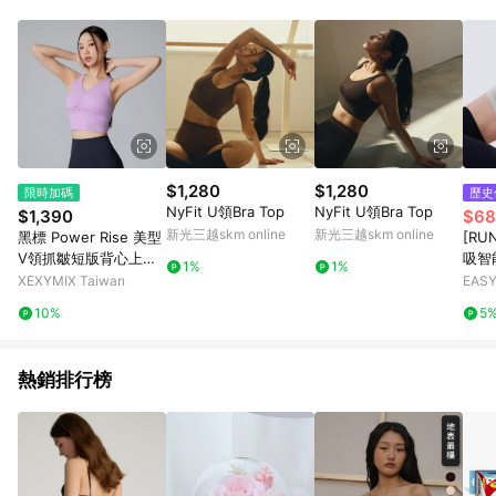
$1,280
$1,280
限時加碼
歷史
NyFit U領Bra Top
NyFit U領Bra Top
$1,390
$68
新光三越skm online
新光三越skm online
黑標 Power Rise 美型
[RU
V領抓皺短版背心上衣
吸智
1%
1%
｜共5色｜XFK2BC150
灰
XEXYMIX Taiwan
EAS
4
衣店
10%
5
熱銷排行榜