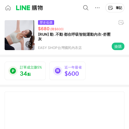
筆記
歷史低價
$680
(降$600)
[RUN] 動 .不動 都在呼吸智能運動內衣-舒壓
灰
搶購
EASY SHOP台灣國民內衣店
訂單成立賺5%
近一年最省
34
$600
點