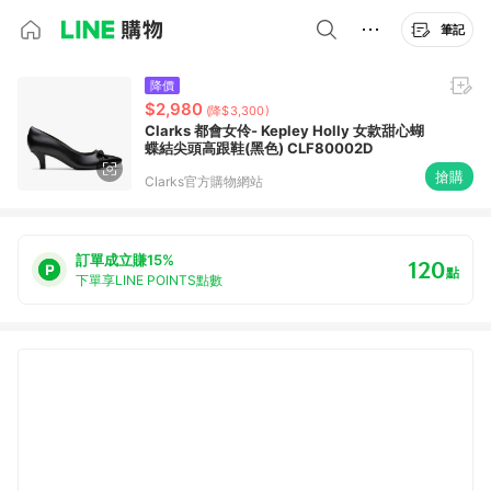
筆記
降價
$2,980
(降$3,300)
Clarks 都會女伶- Kepley Holly 女款甜心蝴
蝶結尖頭高跟鞋(黑色) CLF80002D
搶購
Clarks官方購物網站
訂單成立賺15%
120
點
下單享LINE POINTS點數