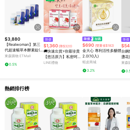
$3,880
降價
降價
【Realwoman】第三
$690
$1,360
$54
(雙重省$182)
(降$320)
代超速暢草本酵素錠(8
金大心 專利活性多醣體
🚚快速出貨⚡你最珍貴
台鋼
0錠/瓶x4)
東森購物 ETMall
2.0(10入)
【悠活原力】私密呵護
盞花
組．高濃縮蔓越莓私密
蝦皮商城
5顆/
LINE禮物
東森購
0.5%
益生菌植物膠囊（30
3.2%
0.
粒）二入禮盒組＋旅行
瓶
熱銷排行榜