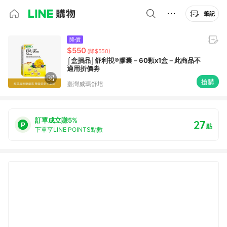
筆記
降價
$550
(降$550)
⌠盒損品⌡舒利視®膠囊－60顆x1盒－此商品不
適用折價劵
搶購
臺灣威瑪舒培
訂單成立賺5%
27
點
下單享LINE POINTS點數