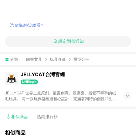
價格趨勢怎麼看？
設定到價通知
分類：
圖書文具
玩具收藏
模型公仔
JELLYCAT台灣官網
JELLYCAT 世界上最原創、最富創意、最療癒、最愛不釋手的絨
毛玩具。 每一款玩偶都經過精心設計，充滿著獨特的個性和生動
的表情。JELLYCAT擅長將動物形象與想像力融合在一起，創造
出獨特而又可愛的角色，讓人們感受到愉悅和情感的連結。
JELLYCAT 堅持使用最頂級的材料，搭配可愛及突出的設計，成
相似商品
熱銷排行榜
為世界上最原創最富創意的絨毛玩具品牌,，並且獲得世界上最柔
軟的玩具品牌殊榮。
相似商品