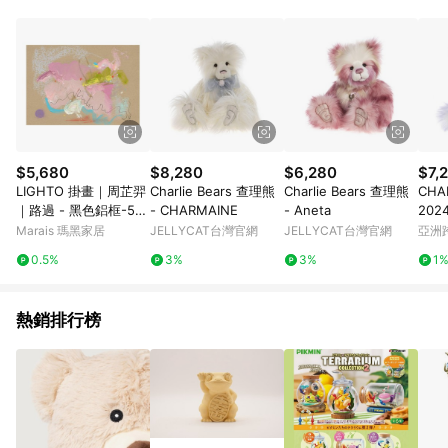
$5,680
$8,280
$6,280
$7,
LIGHTO 掛畫｜周芷羿
Charlie Bears 查理熊
Charlie Bears 查理熊
CHA
｜路過 - 黑色鋁框-50
- CHARMAINE
- Aneta
20
x 70 cm
限量
Marais 瑪黑家居
JELLYCAT台灣官網
JELLYCAT台灣官網
亞洲
Pinko
0.5%
3%
3%
1
熱銷排行榜