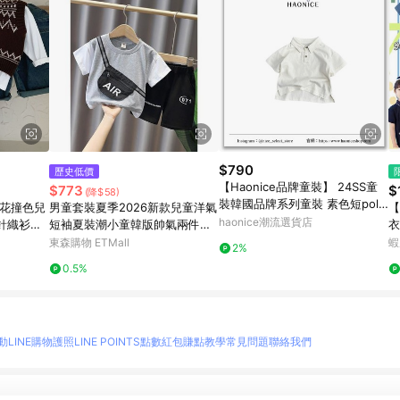
$790
歷史低價
【Haonice品牌童裝】 24SS童
$773
$
(降$58)
裝韓國品牌系列童裝 素色短polo
提花撞色兒
男童套裝夏季2026新款兒童洋氣
【
衫 半袖 棉質
haonice潮流選貨店
針織衫打
短袖夏裝潮小童韓版帥氣兩件套
衣
衣服
o
東森購物 ETMall
蝦
2%
0.5%
動
LINE購物護照
LINE POINTS點數紅包
賺點教學
常見問題
聯絡我們