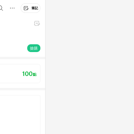
筆記
搶購
100
點