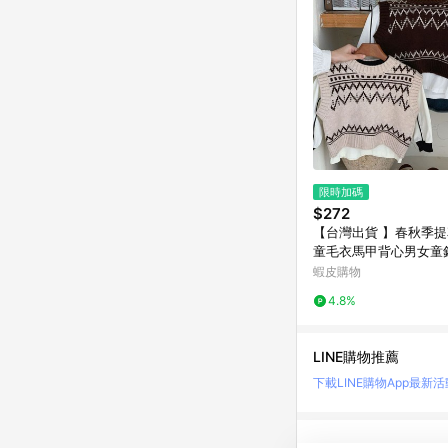
限時加碼
$272
【台灣出貨 】春秋季
童毛衣馬甲背心男女童
底洋氣寶寶上衣 男童毛衣兒童毛
蝦皮購物
衣兒童馬甲 外衣 外套
4.8%
LINE購物推薦
下載LINE購物App
最新活