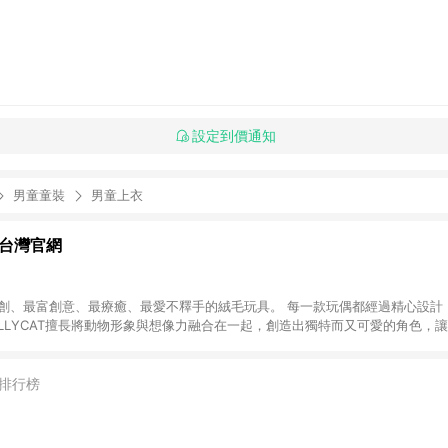
設定到價通知
男童童裝
男童上衣
AT台灣官網
富創意、最療癒、最愛不釋手的絨毛玩具。 每一款玩偶都經過精心設計，充滿著獨特的
LLYCAT擅長將動物形象與想像力融合在一起，創造出獨特而又可愛的角色，
YCAT 堅持使用最頂級的材料，搭配可愛及突出的設計，成為世界上最原創最富
上最柔軟的玩具品牌殊榮。
排行榜