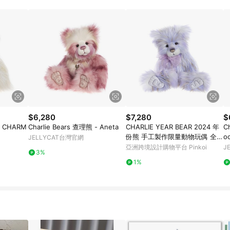
$6,280
$7,280
$
- CHARM
Charlie Bears 查理熊 - Aneta
CHARLIE YEAR BEAR 2024 年
C
份熊 手工製作限量動物玩偶 全球
o
JELLYCAT台灣官網
限量
亞洲跨境設計購物平台 Pinkoi
J
3%
1%