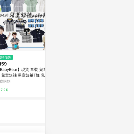
限時加碼
降價
限時加碼
159
$2,058
$127
(降$882)
BabyBear】現貨 童裝 兒童上
張凌赫同款白色亮片鏈條襯衣小
🍭臺灣出貨
 兒童短袖 男童短袖T恤 兒童p
眾設計感潮流寬松休閑翻領長袖
兒童夏季上衣
lo衫 純棉 翻領短袖 TL0079
襯衫
袖帥氣寬鬆夏裝
皮購物
東森購物 ETMall
蝦皮購物
兒童短袖\t大
7.2%
0.5%
4%