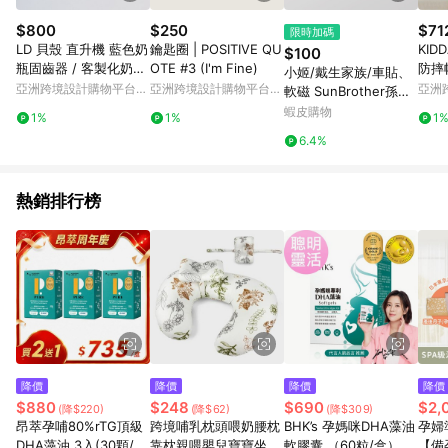
$800
$250
$71
限時加碼
LD 貝殼 直升機 藍色奶
鑰匙圈 | POSITIVE QU
KI
$100
瓶固齒器 / 客製化奶嘴
OTE #3 (I'm Fine)
防摔
小姬/戴生家族/車貼、
鏈
款
亞洲跨境設計購物平台
亞洲跨境設計購物平台
亞洲
軟磁 SunBrother孫氏
Pinkoi
Pinkoi
Pinko
兄弟 3M 反光貼紙 防
蝦皮購物
1%
1%
1
水貼紙 車貼貼紙 軟性
6.4%
磁貼
熱銷排行榜
降價
降價
降價
降價
$880
$248
$690
$2,
(降$220)
(降$62)
(降$309)
昂萃孕哺80%rTG頂級
跨境哺乳枕頭喂奶腰枕
BHK’s 孕媽咪DHA藻油
孕婦
DHA藻油 3入(30顆/
靠枕親喂嬰兒寶寶坐喂
軟膠囊 （60粒/盒）
【備