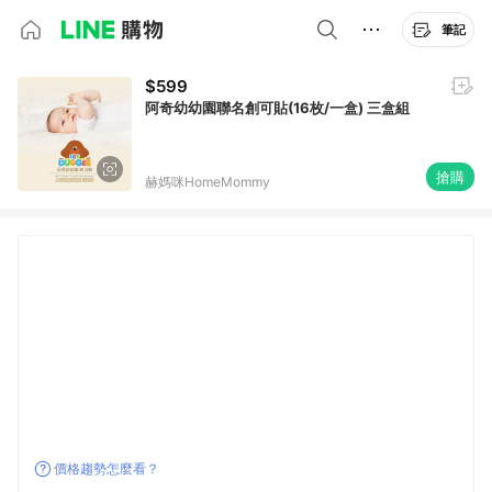
筆記
$599
阿奇幼幼園聯名創可貼(16枚/一盒) 三盒組
搶購
赫媽咪HomeMommy
價格趨勢怎麼看？