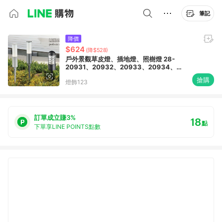
筆記
降價
$624
(降$528)
戶外景觀草皮燈、插地燈、照樹燈 28-
20931、20932、20933、20934、
20935、20936
搶購
燈飾123
訂單成立賺3%
18
點
下單享LINE POINTS點數