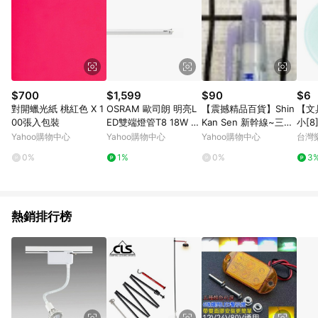
$700
$1,599
$90
$6
對開蠟光紙 桃紅色 X 1
OSRAM 歐司朗 明亮L
【震撼精品百貨】Shin
【文
00張入包裝
ED雙端燈管T8 18W 4
Kan Sen 新幹線~三麗
小[8]
尺 (12入)
鷗新幹線原子筆/中性
滿額
Yahoo購物中心
Yahoo購物中心
Yahoo購物中心
台灣
筆-淺藍#10879
帳號最
0%
1%
0%
3
1止
熱銷排行榜