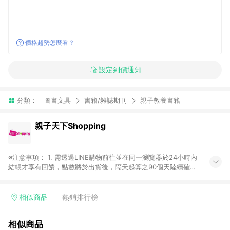
價格趨勢怎麼看？
設定到價通知
分類：
圖書文具
書籍/雜誌期刊
親子教養書籍
親子天下Shopping
※注意事項： 1. 需透過LINE購物前往並在同一瀏覽器於24小時內
結帳才享有回饋，點數將於出貨後，隔天起算之90個天陸續確認
發送。 2. 若於商家App下單，不符合LINE購物導購資格。 3. 如
使用App或中途瀏覽比價網、回饋網、Google等其他網頁、或由
網頁版（電腦／手機版網頁）切換為App都將會造成追蹤中斷而
相似商品
熱銷排行榜
無法進行LINE Points回饋。 4. 若購買之訂單（包含預購商品）
未符合完成訂單出貨及結帳，則不符合贈點資格。 5. LINE 購物
相似商品
為購物資訊整合性平台，商品資料更新會有時間差，如顯示之商