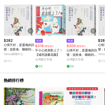
品規格、價位、贈品等與親子天下Shopping銷售網頁不符，以銷
售網頁標示為準。 6. 若上述或其他原因，致使消費者無接收到點
數回饋或點數回饋有爭議，親子天下Shopping保有更改條款與最
終解釋權，活動詳情以親子天下Shopping網站公告為準。
$282
$28
降價
降價
心情不好，是靈魂的訊
心情
$316
$300
(降$84)
(降$80)
號：從飲食、睡眠到擺
號：
不小心就喜歡上了！
心情不好，是靈魂的訊
脫壞心情，讓身心回到
脫壞
Yahoo購物中心
Yah
【城邦讀書花園】
號：從飲食、睡眠到擺
幸福的實踐練[二手書_
幸福
脫壞心情，讓身心回到
台灣樂天市場
台灣樂天市場
0%
0
近全新]
近全
幸福的實踐練習【城邦
5%
5%
讀書花園】
熱銷排行榜